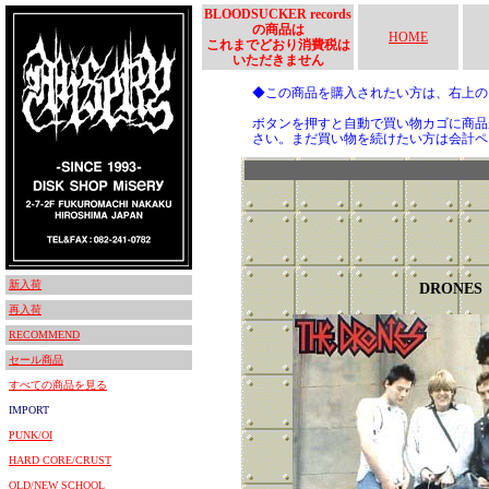
BLOODSUCKER records
の商品は
HOME
これまでどおり消費税は
いただきません
◆この商品を購入されたい方は、右上
ボタンを押すと自動で買い物カゴに商品
さい。まだ買い物を続けたい方は会計ペ
新入荷
DRONES
再入荷
RECOMMEND
セール商品
すべての商品を見る
IMPORT
PUNK/OI
HARD CORE/CRUST
OLD/NEW SCHOOL