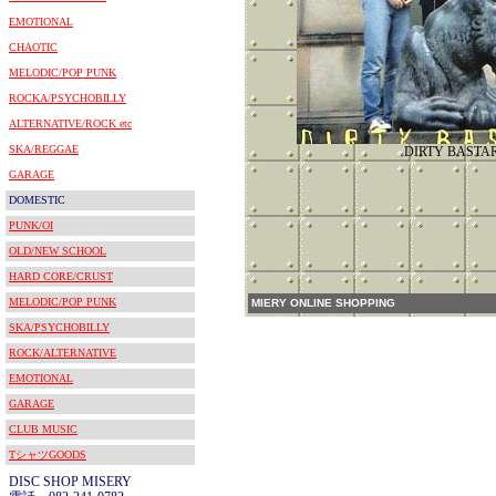
EMOTIONAL
CHAOTIC
MELODIC/POP PUNK
ROCKA/PSYCHOBILLY
ALTERNATIVE/ROCK etc
SKA/REGGAE
DIRTY BASTA
GARAGE
DOMESTIC
PUNK/OI
OLD/NEW SCHOOL
HARD CORE/CRUST
MELODIC/POP PUNK
MIERY ONLINE SHOPPING
SKA/PSYCHOBILLY
ROCK/ALTERNATIVE
EMOTIONAL
GARAGE
CLUB MUSIC
TシャツGOODS
DISC SHOP MISERY