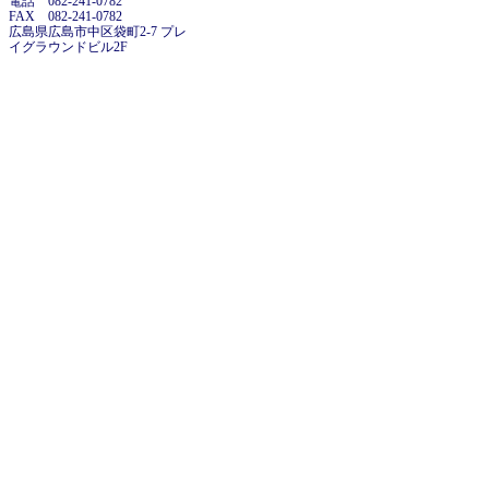
電話 082-241-0782
FAX 082-241-0782
広島県広島市中区袋町2-7 プレ
イグラウンドビル2F