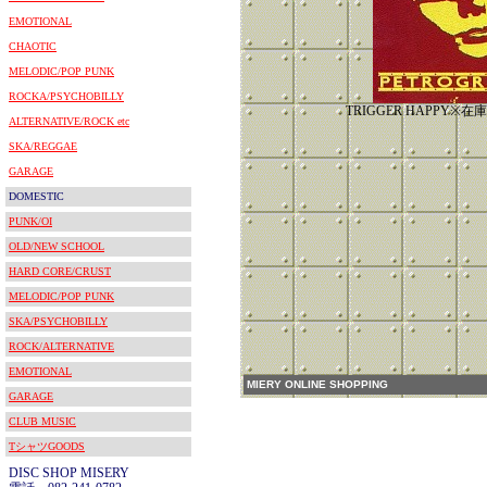
EMOTIONAL
CHAOTIC
MELODIC/POP PUNK
ROCKA/PSYCHOBILLY
TRIGGER HAPPY※
ALTERNATIVE/ROCK etc
SKA/REGGAE
GARAGE
DOMESTIC
PUNK/OI
OLD/NEW SCHOOL
HARD CORE/CRUST
MELODIC/POP PUNK
SKA/PSYCHOBILLY
ROCK/ALTERNATIVE
EMOTIONAL
MIERY ONLINE SHOPPING
GARAGE
CLUB MUSIC
TシャツGOODS
DISC SHOP MISERY