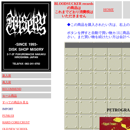
BLOODSUCKER records
の商品は
HOME
これまでどおり消費税は
いただきません
◆この商品を購入されたい方は、右上
ボタンを押すと自動で買い物カゴに商品
さい。まだ買い物を続けたい方は会計ペ
新入荷
再入荷
RECOMMEND
セール商品
すべての商品を見る
IMPORT
PETROGRA
PUNK/OI
HARD CORE/CRUST
OLD/NEW SCHOOL