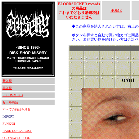
BLOODSUCKER records
の商品は
HOME
これまでどおり消費税は
いただきません
◆この商品を購入されたい方は、右上
ボタンを押すと自動で買い物カゴに商品
さい。まだ買い物を続けたい方は会計ペ
OATH
新入荷
再入荷
RECOMMEND
セール商品
すべての商品を見る
IMPORT
PUNK/OI
HARD CORE/CRUST
OLD/NEW SCHOOL