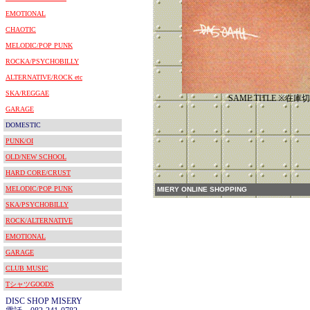
EMOTIONAL
CHAOTIC
MELODIC/POP PUNK
ROCKA/PSYCHOBILLY
ALTERNATIVE/ROCK etc
SKA/REGGAE
SAME TITLE ※在
GARAGE
DOMESTIC
PUNK/OI
OLD/NEW SCHOOL
HARD CORE/CRUST
MELODIC/POP PUNK
MIERY ONLINE SHOPPING
SKA/PSYCHOBILLY
ROCK/ALTERNATIVE
EMOTIONAL
GARAGE
CLUB MUSIC
TシャツGOODS
DISC SHOP MISERY