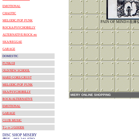
EMOTIONAL
CHAOTIC
MELODIC/POP PUNK
PAIN OF MIND※在
ROCKA/PSYCHOBILLY
ALTERNATIVE/ROCK etc
SKA/REGGAE
GARAGE
DOMESTIC
PUNK/OI
OLD/NEW SCHOOL
HARD CORE/CRUST
MELODIC/POP PUNK
SKA/PSYCHOBILLY
MIERY ONLINE SHOPPING
ROCK/ALTERNATIVE
EMOTIONAL
GARAGE
CLUB MUSIC
TシャツGOODS
DISC SHOP MISERY