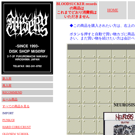
BLOODSUCKER records
の商品は
HOME
これまでどおり消費税は
いただきません
◆この商品を購入されたい方は、右上
ボタンを押すと自動で買い物カゴに商品
さい。まだ買い物を続けたい方は会計ペ
新入荷
再入荷
RECOMMEND
セール商品
NEUROSIS
すべての商品を見る
IMPORT
PUNK/OI
HARD CORE/CRUST
OLD/NEW SCHOOL