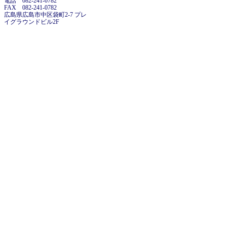
電話 082-241-0782
FAX 082-241-0782
広島県広島市中区袋町2-7 プレ
イグラウンドビル2F