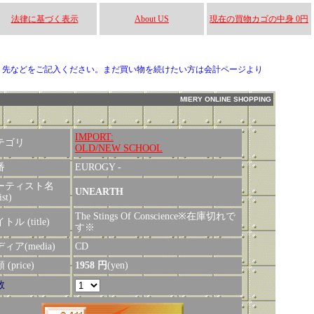
法律に基づく表示
About US
現在の買物カゴの中身 0円
り先などをご記入ください。まだ買い物を続けたい方は会計ページより
MIERY ONLINE SHOPPING
IMPORT:
テゴリ
OLD/NEW SCHOOL
番
EUROGY -
ーティスト名
UNEARTH
ist)
The Stings Of Conscience※在庫切れで
トル (title)
す※
ィア(media)
CD
(price)
1958 円
(yen)
数