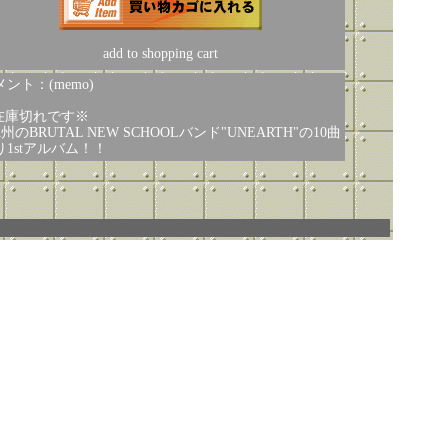
add to shopping cart
ント：(memo)
在庫切れです※
州のBRUTAL NEW SCHOOLバンド"UNEARTH"の10曲
り1stアルバム！！