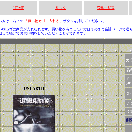
HOME
リンク
送料一覧表
い方は、右上の
「買い物カゴに入れる」
ボタンを押してください 。
い物カゴに商品が入れられます。買い物を済ませたい方はそのまま会計ページで送
動して続けてお買い物をしていただくことができます。
カ
品
ア
(art
UNEARTH
タイ
メデ
金額 
個