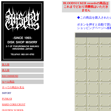
BLOODSUCKER recordsの商品は
これまでどおり消費税はいただき
ません
◆この商品を購入された
ボタンを押すと自動で買
ショッピングページへ移
新入荷
再入荷
RECOMMEND
セール商品
すべての商品を見る
IMPORT
PUNK/OI
HARD CORE/CRUST
OLD/NEW SCHOOL