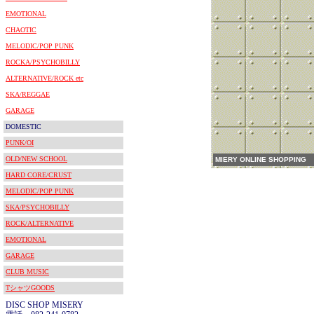
EMOTIONAL
CHAOTIC
MELODIC/POP PUNK
ROCKA/PSYCHOBILLY
ALTERNATIVE/ROCK etc
SKA/REGGAE
GARAGE
DOMESTIC
PUNK/OI
OLD/NEW SCHOOL
MIERY ONLINE SHOPPING
HARD CORE/CRUST
MELODIC/POP PUNK
SKA/PSYCHOBILLY
ROCK/ALTERNATIVE
EMOTIONAL
GARAGE
CLUB MUSIC
TシャツGOODS
DISC SHOP MISERY