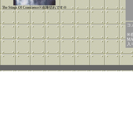
The Stings Of Conscience※在庫切れです※
コメ
※
MA
入