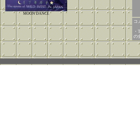
MOON DANCE
コメ
・T
の