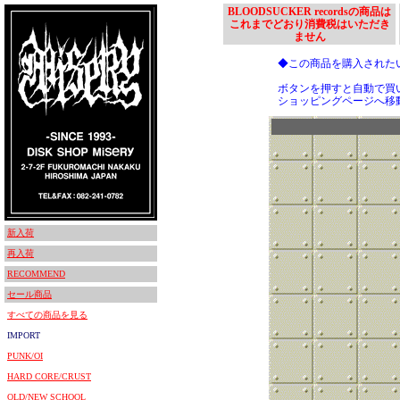
BLOODSUCKER recordsの商品は
これまでどおり消費税はいただき
ません
◆この商品を購入された
ボタンを押すと自動で買
ショッピングページへ移
新入荷
再入荷
RECOMMEND
セール商品
すべての商品を見る
IMPORT
PUNK/OI
HARD CORE/CRUST
OLD/NEW SCHOOL