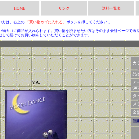
HOME
リンク
送料一覧表
い方は、右上の
「買い物カゴに入れる」
ボタンを押してください 。
い物カゴに商品が入れられます。買い物を済ませたい方はそのまま会計ページで送
動して続けてお買い物をしていただくことができます。
カ
品
V.A.
ア
(art
タイ
メデ
金額 
個