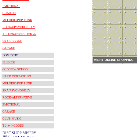
EMOTIONAL
CHAOTIC
MELODIC/POP PUNK
ROCKA/PSYCHOBILLY
ALTERNATIVE/ROCK etc
SKA/REGGAE
GARAGE
DOMESTIC
MIERY ONLINE SHOPPING
PUNK/OI
OLD/NEW SCHOOL
HARD CORE/CRUST
MELODIC/POP PUNK
SKA/PSYCHOBILLY
ROCK/ALTERNATIVE
EMOTIONAL
GARAGE
CLUB MUSIC
TシャツGOODS
DISC SHOP MISERY