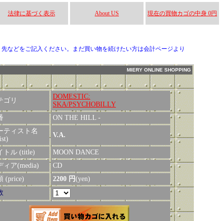
法律に基づく表示
About US
現在の買物カゴの中身 0円
り先などをご記入ください。まだ買い物を続けたい方は会計ページより
MIERY ONLINE SHOPPING
DOMESTIC:
テゴリ
SKA/PSYCHOBILLY
番
ON THE HILL -
ーティスト名
V.A.
ist)
トル (title)
MOON DANCE
ィア(media)
CD
(price)
2200 円
(yen)
数