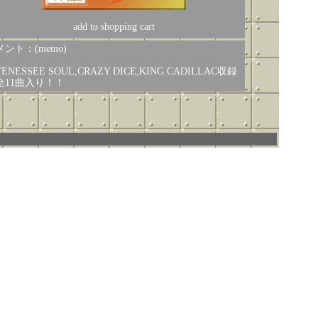
add to shopping cart
ント：(memo)
ENESSEE SOUL,CRAZY DICE,KING CADILLAC収録
全11曲入り！！