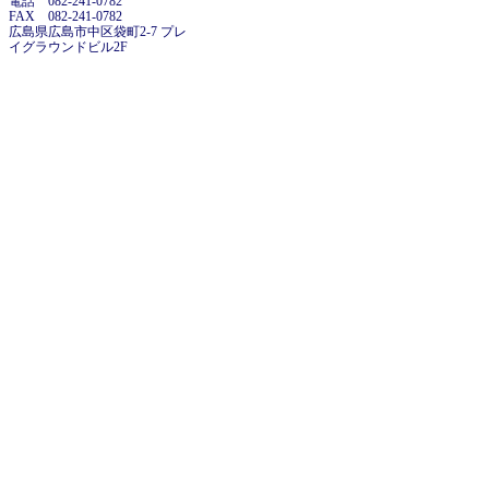
電話 082-241-0782
FAX 082-241-0782
広島県広島市中区袋町2-7 プレ
イグラウンドビル2F