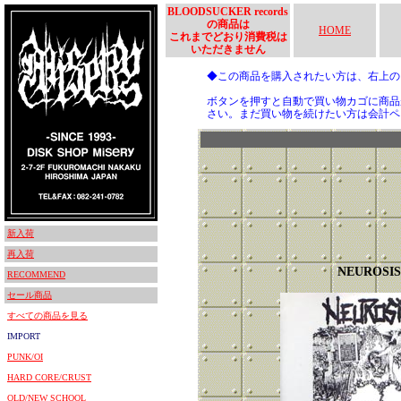
BLOODSUCKER records
の商品は
HOME
これまでどおり消費税は
いただきません
◆この商品を購入されたい方は、右上
ボタンを押すと自動で買い物カゴに商品
さい。まだ買い物を続けたい方は会計ペ
新入荷
再入荷
NEUROSIS
RECOMMEND
セール商品
すべての商品を見る
IMPORT
PUNK/OI
HARD CORE/CRUST
OLD/NEW SCHOOL