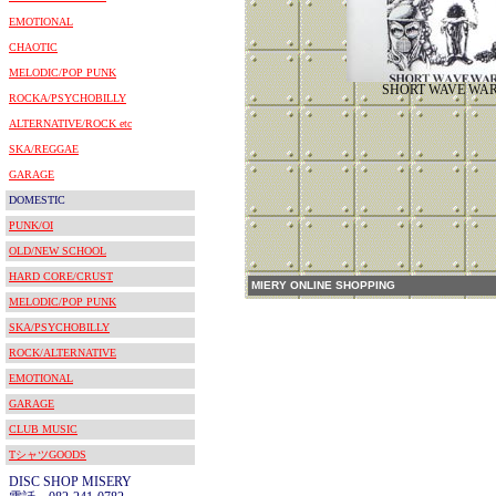
EMOTIONAL
CHAOTIC
MELODIC/POP PUNK
SHORT WAVE WA
ROCKA/PSYCHOBILLY
ALTERNATIVE/ROCK etc
SKA/REGGAE
GARAGE
DOMESTIC
PUNK/OI
OLD/NEW SCHOOL
HARD CORE/CRUST
MIERY ONLINE SHOPPING
MELODIC/POP PUNK
SKA/PSYCHOBILLY
ROCK/ALTERNATIVE
EMOTIONAL
GARAGE
CLUB MUSIC
TシャツGOODS
DISC SHOP MISERY