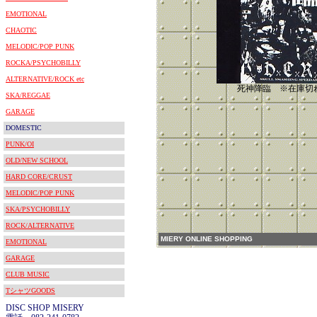
EMOTIONAL
CHAOTIC
MELODIC/POP PUNK
ROCKA/PSYCHOBILLY
ALTERNATIVE/ROCK etc
死神降臨 ※在庫切
SKA/REGGAE
GARAGE
DOMESTIC
PUNK/OI
OLD/NEW SCHOOL
HARD CORE/CRUST
MELODIC/POP PUNK
SKA/PSYCHOBILLY
ROCK/ALTERNATIVE
MIERY ONLINE SHOPPING
EMOTIONAL
GARAGE
CLUB MUSIC
TシャツGOODS
DISC SHOP MISERY