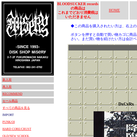
BLOODSUCKER records
の商品は
HOME
これまでどおり消費税は
いただきません
◆この商品を購入されたい方は、右上
ボタンを押すと自動で買い物カゴに商品
さい。まだ買い物を続けたい方は会計ペ
新入荷
再入荷
RECOMMEND
セール商品
DxCxRx
すべての商品を見る
IMPORT
PUNK/OI
HARD CORE/CRUST
OLD/NEW SCHOOL