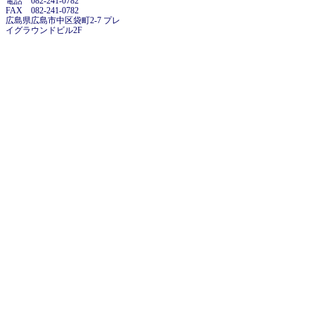
電話 082-241-0782
FAX 082-241-0782
広島県広島市中区袋町2-7 プレ
イグラウンドビル2F