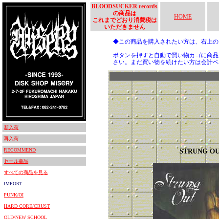
BLOODSUCKER records
の商品は
HOME
これまでどおり消費税は
いただきません
◆この商品を購入されたい方は、右上
ボタンを押すと自動で買い物カゴに商品
さい。まだ買い物を続けたい方は会計ペ
新入荷
再入荷
RECOMMEND
STRUNG O
セール商品
すべての商品を見る
IMPORT
PUNK/OI
HARD CORE/CRUST
OLD/NEW SCHOOL