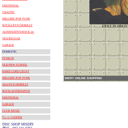
EMOTIONAL
CHAOTIC
MELODIC/POP PUNK
ROCKA/PSYCHOBILLY
EXILE IN OBLI
ALTERNATIVE/ROCK etc
SKA/REGGAE
GARAGE
DOMESTIC
PUNK/OI
OLD/NEW SCHOOL
HARD CORE/CRUST
MELODIC/POP PUNK
MIERY ONLINE SHOPPING
SKA/PSYCHOBILLY
ROCK/ALTERNATIVE
EMOTIONAL
GARAGE
CLUB MUSIC
TシャツGOODS
DISC SHOP MISERY