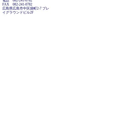
電話 082-241-0782
FAX 082-241-0782
広島県広島市中区袋町2-7 プレ
イグラウンドビル2F