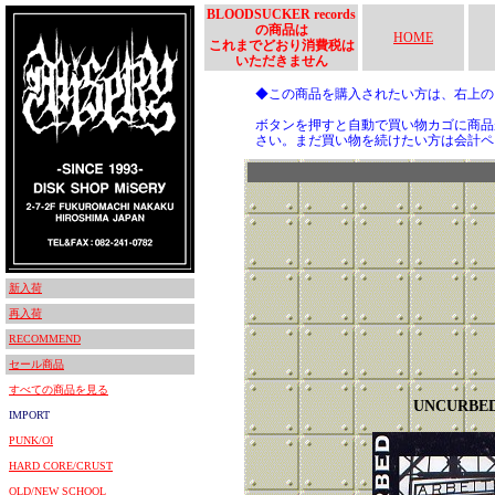
BLOODSUCKER records
の商品は
HOME
これまでどおり消費税は
いただきません
◆この商品を購入されたい方は、右上
ボタンを押すと自動で買い物カゴに商品
さい。まだ買い物を続けたい方は会計ペ
新入荷
再入荷
RECOMMEND
セール商品
すべての商品を見る
UNCURBE
IMPORT
PUNK/OI
HARD CORE/CRUST
OLD/NEW SCHOOL