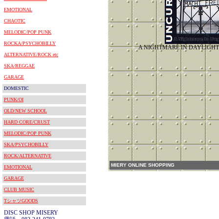
EMOTIONAL
CHAOTIC
MELODIC/POP PUNK
ROCKA/PSYCHOBILLY
A NIGHTMARE IN DAYL
ALTERNATIVE/ROCK etc
SKA/REGGAE
GARAGE
DOMESTIC
PUNK/OI
OLD/NEW SCHOOL
HARD CORE/CRUST
MELODIC/POP PUNK
SKA/PSYCHOBILLY
ROCK/ALTERNATIVE
MIERY ONLINE SHOPPING
EMOTIONAL
GARAGE
CLUB MUSIC
TシャツGOODS
DISC SHOP MISERY