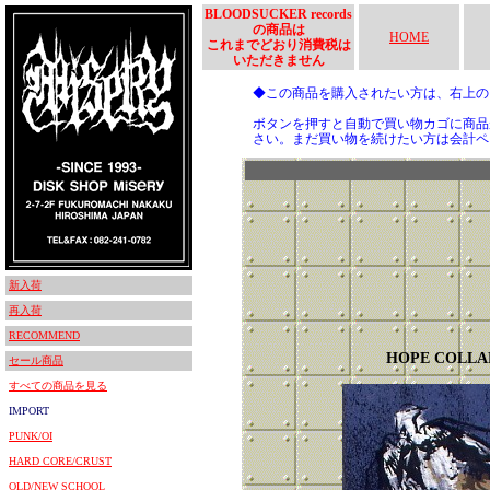
BLOODSUCKER records
の商品は
HOME
これまでどおり消費税は
いただきません
◆この商品を購入されたい方は、右上
ボタンを押すと自動で買い物カゴに商品
さい。まだ買い物を続けたい方は会計ペ
新入荷
再入荷
RECOMMEND
HOPE COLLA
セール商品
すべての商品を見る
IMPORT
PUNK/OI
HARD CORE/CRUST
OLD/NEW SCHOOL