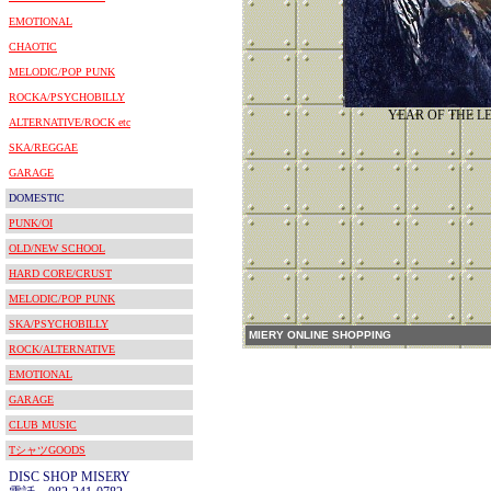
EMOTIONAL
CHAOTIC
MELODIC/POP PUNK
ROCKA/PSYCHOBILLY
YEAR OF THE L
ALTERNATIVE/ROCK etc
SKA/REGGAE
GARAGE
DOMESTIC
PUNK/OI
OLD/NEW SCHOOL
HARD CORE/CRUST
MELODIC/POP PUNK
SKA/PSYCHOBILLY
MIERY ONLINE SHOPPING
ROCK/ALTERNATIVE
EMOTIONAL
GARAGE
CLUB MUSIC
TシャツGOODS
DISC SHOP MISERY