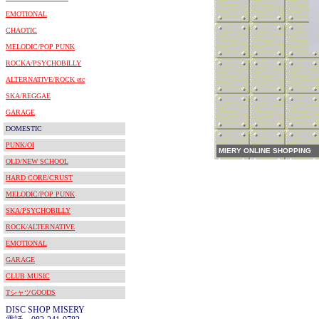
EMOTIONAL
CHAOTIC
MELODIC/POP PUNK
ROCKA/PSYCHOBILLY
ALTERNATIVE/ROCK etc
SKA/REGGAE
GARAGE
DOMESTIC
PUNK/OI
MIERY ONLINE SHOPPING
OLD/NEW SCHOOL
HARD CORE/CRUST
MELODIC/POP PUNK
SKA/PSYCHOBILLY
ROCK/ALTERNATIVE
EMOTIONAL
GARAGE
CLUB MUSIC
TシャツGOODS
DISC SHOP MISERY