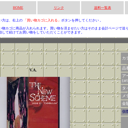
HOME
リンク
送料一覧表
い方は、右上の
「買い物カゴに入れる」
ボタンを押してください 。
い物カゴに商品が入れられます。買い物を済ませたい方はそのまま会計ページで送
動して続けてお買い物をしていただくことができます。
カ
品
V.A.
ア
(art
タイ
メデ
金額 
個