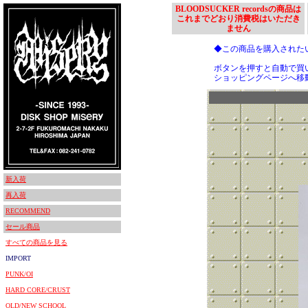
BLOODSUCKER recordsの商品は
これまでどおり消費税はいただき
ません
◆この商品を購入された
ボタンを押すと自動で買
ショッピングページへ移
新入荷
再入荷
RECOMMEND
セール商品
すべての商品を見る
IMPORT
PUNK/OI
HARD CORE/CRUST
OLD/NEW SCHOOL