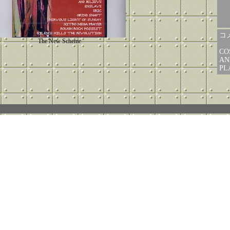
コメ
The New Scheme
C
AN
P