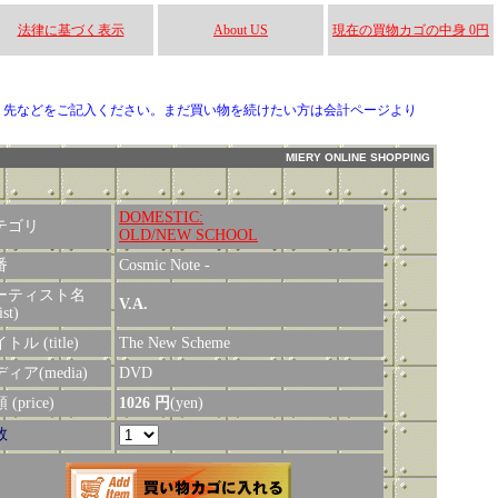
法律に基づく表示
About US
現在の買物カゴの中身 0円
り先などをご記入ください。まだ買い物を続けたい方は会計ページより
MIERY ONLINE SHOPPING
DOMESTIC:
テゴリ
OLD/NEW SCHOOL
番
Cosmic Note -
ーティスト名
V.A.
ist)
トル (title)
The New Scheme
ィア(media)
DVD
(price)
1026 円
(yen)
数