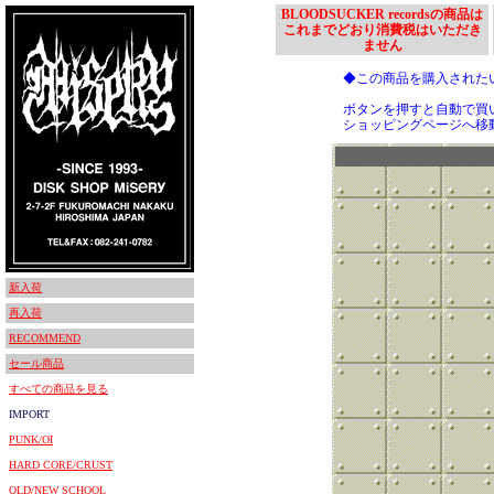
BLOODSUCKER recordsの商品は
これまでどおり消費税はいただき
ません
◆この商品を購入された
ボタンを押すと自動で買
ショッピングページへ移
新入荷
再入荷
RECOMMEND
セール商品
すべての商品を見る
IMPORT
PUNK/OI
HARD CORE/CRUST
OLD/NEW SCHOOL