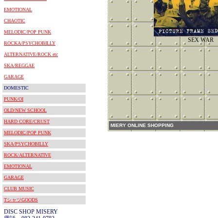
EMOTIONAL
CHAOTIC
MELODIC/POP PUNK
SEX WAR
ROCKA/PSYCHOBILLY
ALTERNATIVE/ROCK etc
SKA/REGGAE
GARAGE
DOMESTIC
PUNK/OI
OLD/NEW SCHOOL
HARD CORE/CRUST
MIERY ONLINE SHOPPING
MELODIC/POP PUNK
SKA/PSYCHOBILLY
ROCK/ALTERNATIVE
EMOTIONAL
GARAGE
CLUB MUSIC
TシャツGOODS
DISC SHOP MISERY