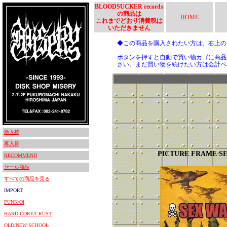
BLOODSUCKER records
の商品は
HOME
これまでどおり消費税は
いただきません
◆この商品を購入されたい方は、右上
ボタンを押すと自動で買い物カゴに商品
さい。まだ買い物を続けたい方は会計ペ
新入荷
再入荷
PICTURE FRAME S
RECOMMEND
セール商品
すべての商品を見る
IMPORT
PUNK/OI
HARD CORE/CRUST
OLD/NEW SCHOOL