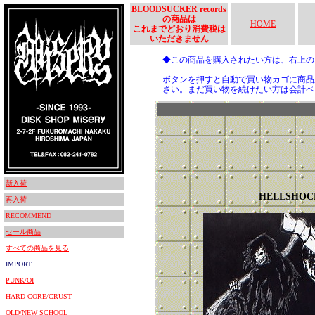
BLOODSUCKER records
の商品は
HOME
これまでどおり消費税は
いただきません
◆この商品を購入されたい方は、右上
ボタンを押すと自動で買い物カゴに商品
さい。まだ買い物を続けたい方は会計ペ
新入荷
HELLSHOC
再入荷
RECOMMEND
セール商品
すべての商品を見る
IMPORT
PUNK/OI
HARD CORE/CRUST
OLD/NEW SCHOOL