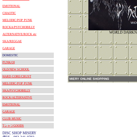
EMOTIONAL
CHAOTIC
MELODIC/POP PUNK
ROCKA/PSYCHOBILLY
WORLD DARKN
ALTERNATIVE/ROCK etc
SKA/REGGAE
GARAGE
DOMESTIC
PUNK/OI
OLD/NEW SCHOOL
HARD CORE/CRUST
MIERY ONLINE SHOPPING
MELODIC/POP PUNK
SKA/PSYCHOBILLY
ROCK/ALTERNATIVE
EMOTIONAL
GARAGE
CLUB MUSIC
TシャツGOODS
DISC SHOP MISERY