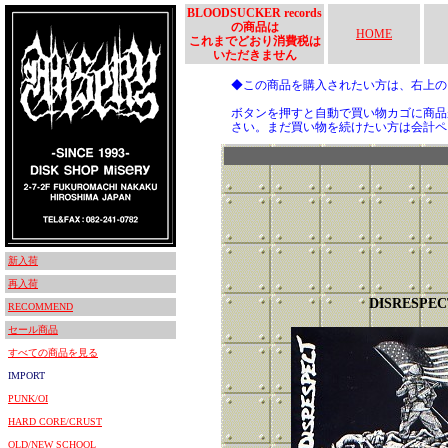
BLOODSUCKER records
の商品は
HOME
これまでどおり消費税は
いただきません
◆この商品を購入されたい方は、右上
ボタンを押すと自動で買い物カゴに商品
さい。まだ買い物を続けたい方は会計ペ
新入荷
再入荷
DISRESPEC
RECOMMEND
セール商品
すべての商品を見る
IMPORT
PUNK/OI
HARD CORE/CRUST
OLD/NEW SCHOOL