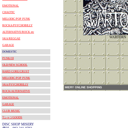
EMOTIONAL
CHAOTIC
MELODIC/POP PUNK
ROCKA/PSYCHOBILLY
ALTERNATIVE/ROCK etc
WARTORN
SKA/REGGAE
GARAGE
DOMESTIC
PUNK/OI
OLD/NEW SCHOOL
HARD CORE/CRUST
MELODIC/POP PUNK
SKA/PSYCHOBILLY
MIERY ONLINE SHOPPING
ROCK/ALTERNATIVE
EMOTIONAL
GARAGE
CLUB MUSIC
TシャツGOODS
DISC SHOP MISERY