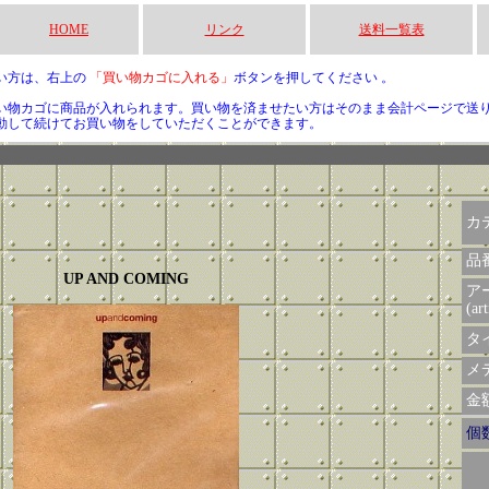
HOME
リンク
送料一覧表
い方は、右上の
「買い物カゴに入れる」
ボタンを押してください 。
い物カゴに商品が入れられます。買い物を済ませたい方はそのまま会計ページで送
動して続けてお買い物をしていただくことができます。
カ
品
UP AND COMING
ア
(art
タイ
メデ
金額 
個