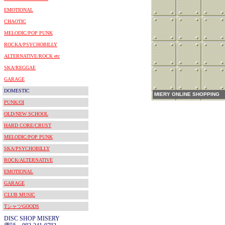
EMOTIONAL
CHAOTIC
MELODIC/POP PUNK
ROCKA/PSYCHOBILLY
ALTERNATIVE/ROCK etc
SKA/REGGAE
GARAGE
DOMESTIC
MIERY ONLINE SHOPPING
PUNK/OI
OLD/NEW SCHOOL
HARD CORE/CRUST
MELODIC/POP PUNK
SKA/PSYCHOBILLY
ROCK/ALTERNATIVE
EMOTIONAL
GARAGE
CLUB MUSIC
TシャツGOODS
DISC SHOP MISERY