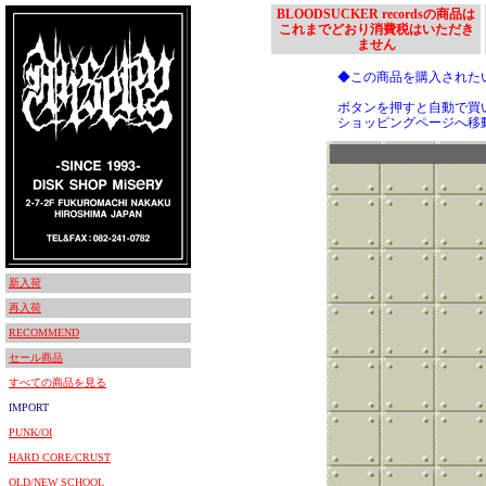
BLOODSUCKER recordsの商品は
これまでどおり消費税はいただき
ません
◆この商品を購入された
ボタンを押すと自動で買
ショッピングページへ移
新入荷
再入荷
RECOMMEND
セール商品
すべての商品を見る
IMPORT
PUNK/OI
HARD CORE/CRUST
OLD/NEW SCHOOL