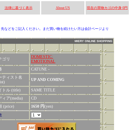
法律に基づく表示
About US
現在の買物カゴの中身 0円
り先などをご記入ください。まだ買い物を続けたい方は会計ページより
MIERY ONLINE SHOPPING
DOMESTIC:
テゴリ
EMOTIONAL
番
CATUNE -
ーティスト名
UP AND COMING
ist)
トル (title)
SAME TITLE
ィア(media)
CD
(price)
1650 円
(yen)
数