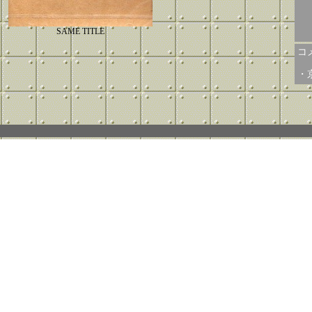
SAME TITLE
コメ
・