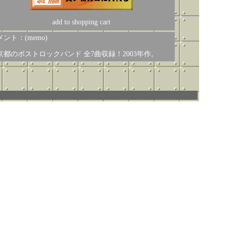
add to shopping cart
ント：(memo)
京都のポストロックバンド 全7曲収録！2003年作。