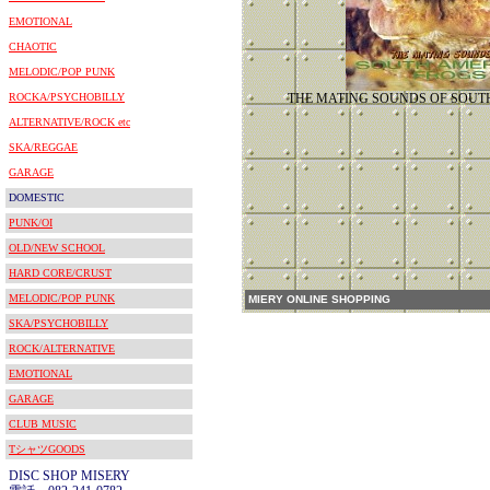
EMOTIONAL
CHAOTIC
MELODIC/POP PUNK
ROCKA/PSYCHOBILLY
THE MATING SOUNDS OF SOUT
ALTERNATIVE/ROCK etc
SKA/REGGAE
GARAGE
DOMESTIC
PUNK/OI
OLD/NEW SCHOOL
HARD CORE/CRUST
MELODIC/POP PUNK
MIERY ONLINE SHOPPING
SKA/PSYCHOBILLY
ROCK/ALTERNATIVE
EMOTIONAL
GARAGE
CLUB MUSIC
TシャツGOODS
DISC SHOP MISERY