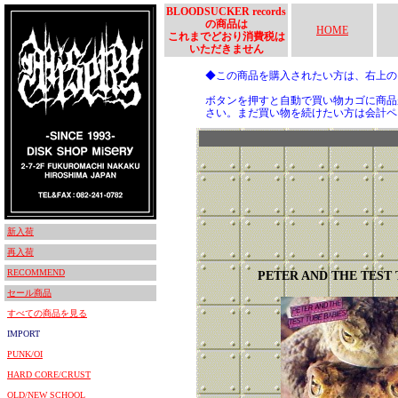
BLOODSUCKER records
の商品は
HOME
これまでどおり消費税は
いただきません
◆この商品を購入されたい方は、右上
ボタンを押すと自動で買い物カゴに商品
さい。まだ買い物を続けたい方は会計ペ
新入荷
再入荷
RECOMMEND
PETER AND THE TEST 
セール商品
すべての商品を見る
IMPORT
PUNK/OI
HARD CORE/CRUST
OLD/NEW SCHOOL