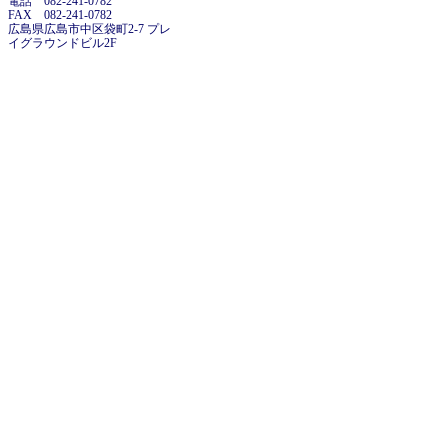
電話 082-241-0782
FAX 082-241-0782
広島県広島市中区袋町2-7 プレ
イグラウンドビル2F