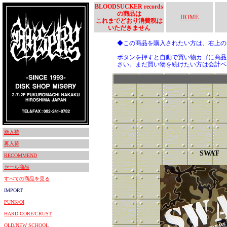
BLOODSUCKER records
の商品は
HOME
これまでどおり消費税は
いただきません
◆この商品を購入されたい方は、右上
ボタンを押すと自動で買い物カゴに商品
さい。まだ買い物を続けたい方は会計ペ
新入荷
再入荷
SWAT
RECOMMEND
セール商品
すべての商品を見る
IMPORT
PUNK/OI
HARD CORE/CRUST
OLD/NEW SCHOOL