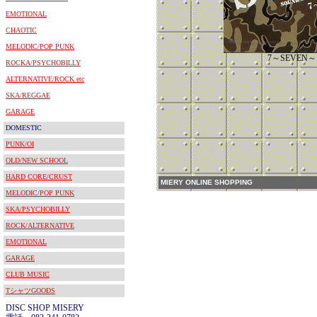
EMOTIONAL
CHAOTIC
MELODIC/POP PUNK
7～SEVEN～
ROCKA/PSYCHOBILLY
ALTERNATIVE/ROCK etc
SKA/REGGAE
GARAGE
DOMESTIC
PUNK/OI
OLD/NEW SCHOOL
HARD CORE/CRUST
MIERY ONLINE SHOPPING
MELODIC/POP PUNK
SKA/PSYCHOBILLY
ROCK/ALTERNATIVE
EMOTIONAL
GARAGE
CLUB MUSIC
TシャツGOODS
DISC SHOP MISERY