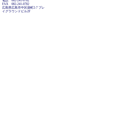
電話 082-241-0782
FAX 082-241-0782
広島県広島市中区袋町2-7 プレ
イグラウンドビル2F