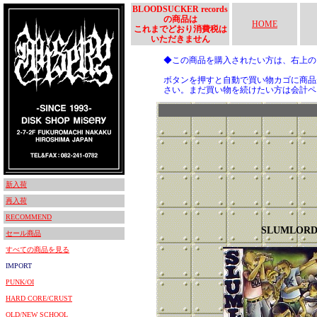
BLOODSUCKER records
の商品は
HOME
これまでどおり消費税は
いただきません
◆この商品を購入されたい方は、右上
ボタンを押すと自動で買い物カゴに商品
さい。まだ買い物を続けたい方は会計ペ
新入荷
再入荷
RECOMMEND
SLUMLORD
セール商品
すべての商品を見る
IMPORT
PUNK/OI
HARD CORE/CRUST
OLD/NEW SCHOOL