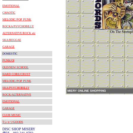
EMOTIONAL
CHAOTIC
MELODIC/POP PUNK
ROCKA/PSYCHOBILLY
On The Stremp
ALTERNATIVE/ROCK etc
SKA/REGGAE
GARAGE
DOMESTIC
PUNK/OI
OLD/NEW SCHOOL
HARD CORE/CRUST
MELODIC/POP PUNK
SKA/PSYCHOBILLY
MIERY ONLINE SHOPPING
ROCK/ALTERNATIVE
EMOTIONAL
GARAGE
CLUB MUSIC
TシャツGOODS
DISC SHOP MISERY