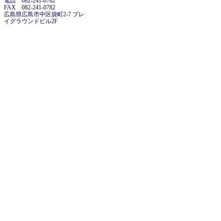
電話 082-241-0782
FAX 082-241-0782
広島県広島市中区袋町2-7 プレ
イグラウンドビル2F