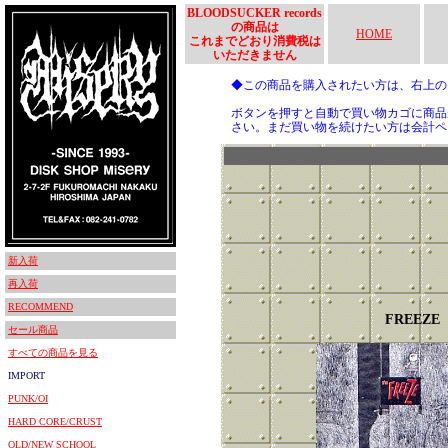
BLOODSUCKER records
の商品は
HOME
これまでどおり消費税は
いただきません
◆この商品を購入されたい方は、右上
ボタンを押すと自動で買い物カゴに商品
さい。まだ買い物を続けたい方は会計ペ
新入荷
再入荷
RECOMMEND
FREEZE
セール商品
すべての商品を見る
IMPORT
PUNK/OI
HARD CORE/CRUST
OLD/NEW SCHOOL