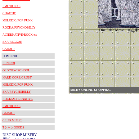
EMOTIONAL
CHAOTIC
MELODIC/POP PUNK
ROCKA/PSYCHOBILLY
One False Move 
ALTERNATIVE/ROCK etc
SKA/REGGAE
GARAGE
DOMESTIC
PUNK/OI
OLD/NEW SCHOOL
HARD CORE/CRUST
MELODIC/POP PUNK
MIERY ONLINE SHOPPING
SKA/PSYCHOBILLY
ROCK/ALTERNATIVE
EMOTIONAL
GARAGE
CLUB MUSIC
TシャツGOODS
DISC SHOP MISERY