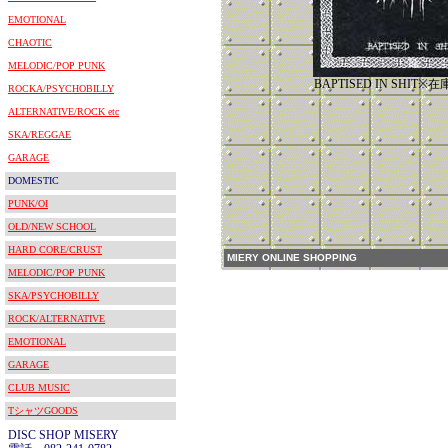
EMOTIONAL
CHAOTIC
MELODIC/POP PUNK
BAPTISED IN SHIT
ROCKA/PSYCHOBILLY
ALTERNATIVE/ROCK etc
SKA/REGGAE
GARAGE
DOMESTIC
PUNK/OI
OLD/NEW SCHOOL
HARD CORE/CRUST
MIERY ONLINE SHOPPING
MELODIC/POP PUNK
SKA/PSYCHOBILLY
ROCK/ALTERNATIVE
EMOTIONAL
GARAGE
CLUB MUSIC
TシャツGOODS
DISC SHOP MISERY