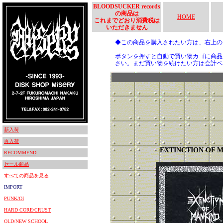
BLOODSUCKER records
の商品は
HOME
これまでどおり消費税は
いただきません
◆この商品を購入されたい方は、右上
ボタンを押すと自動で買い物カゴに商品
さい。まだ買い物を続けたい方は会計ペ
新入荷
再入荷
EXTINCTION OF 
RECOMMEND
セール商品
すべての商品を見る
IMPORT
PUNK/OI
HARD CORE/CRUST
OLD/NEW SCHOOL