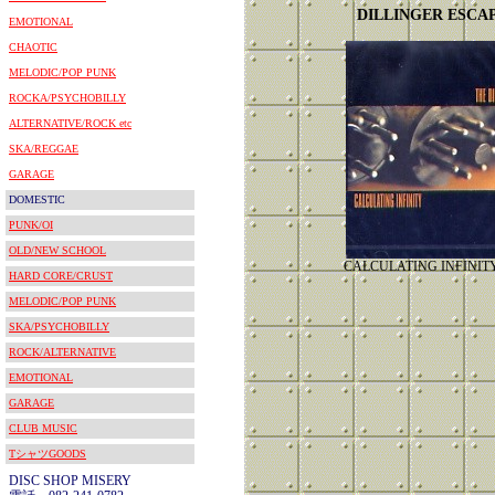
DILLINGER ESCA
EMOTIONAL
CHAOTIC
MELODIC/POP PUNK
ROCKA/PSYCHOBILLY
ALTERNATIVE/ROCK etc
SKA/REGGAE
GARAGE
DOMESTIC
PUNK/OI
OLD/NEW SCHOOL
CALCULATING INFIN
HARD CORE/CRUST
MELODIC/POP PUNK
SKA/PSYCHOBILLY
ROCK/ALTERNATIVE
EMOTIONAL
GARAGE
CLUB MUSIC
TシャツGOODS
DISC SHOP MISERY