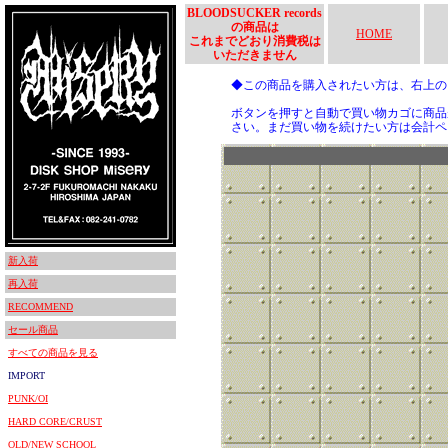
BLOODSUCKER records
の商品は
HOME
これまでどおり消費税は
いただきません
◆この商品を購入されたい方は、右上
ボタンを押すと自動で買い物カゴに商品
さい。まだ買い物を続けたい方は会計ペ
新入荷
再入荷
RECOMMEND
セール商品
すべての商品を見る
IMPORT
PUNK/OI
HARD CORE/CRUST
OLD/NEW SCHOOL