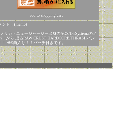
add to shopping cart
ント：(memo)
アメリカ・ニュージャージー出身のAOS/DisSystemaのメ
ーから 成るRAW CRUST HARDCORE/THRASHバン
！！ 全9曲入り！！パッチ付きです。