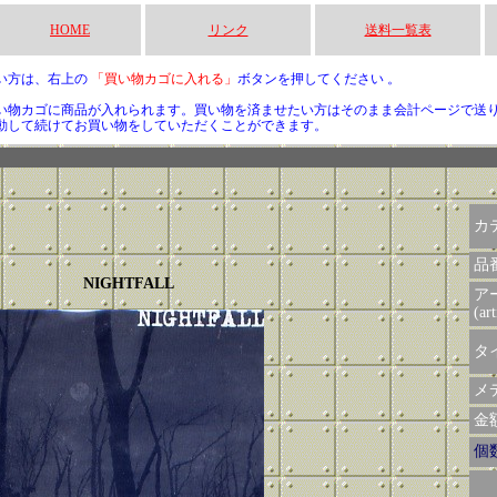
HOME
リンク
送料一覧表
い方は、右上の
「買い物カゴに入れる」
ボタンを押してください 。
い物カゴに商品が入れられます。買い物を済ませたい方はそのまま会計ページで送
動して続けてお買い物をしていただくことができます。
カ
品
NIGHTFALL
ア
(art
タイ
メデ
金額 
個