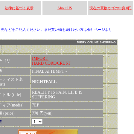
法律に基づく表示
About US
現在の買物カゴの中身 0円
り先などをご記入ください。まだ買い物を続けたい方は会計ページより
MIERY ONLINE SHOPPING
IMPORT:
テゴリ
HARD CORE/CRUST
番
FINAL ATTEMPT -
ーティスト名
NIGHTFALL
ist)
REALITY IS PAIN, LIFE IS
トル (title)
SUFFERING
ィア(media)
7EP
(price)
770 円
(yen)
数