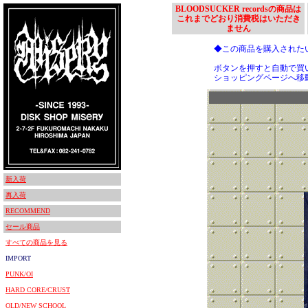
BLOODSUCKER recordsの商品は
これまでどおり消費税はいただき
ません
◆この商品を購入された
ボタンを押すと自動で買
ショッピングページへ移
新入荷
再入荷
RECOMMEND
セール商品
すべての商品を見る
IMPORT
PUNK/OI
HARD CORE/CRUST
OLD/NEW SCHOOL