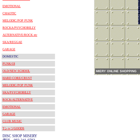
EMOTIONAL
CHAOTIC
MELODIC/POP PUNK
ROCKA/PSYCHOBILLY
ALTERNATIVE/ROCK etc
SKA/REGGAE
GARAGE
DOMESTIC
PUNK/OI
OLD/NEW SCHOOL
MIERY ONLINE SHOPPING
HARD CORE/CRUST
MELODIC/POP PUNK
SKA/PSYCHOBILLY
ROCK/ALTERNATIVE
EMOTIONAL
GARAGE
CLUB MUSIC
TシャツGOODS
DISC SHOP MISERY