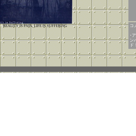
コメ
REALITY IS PAIN, LIFE IS SUFFERING
･
ンバ
ド