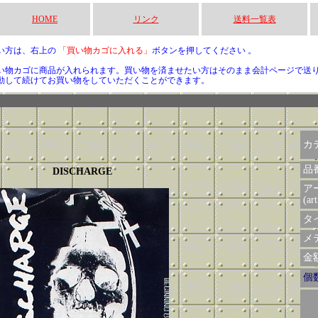
HOME
リンク
送料一覧表
い方は、右上の
「買い物カゴに入れる」
ボタンを押してください 。
い物カゴに商品が入れられます。買い物を済ませたい方はそのまま会計ページで送
動して続けてお買い物をしていただくことができます。
カ
品
DISCHARGE
ア
(art
タイ
メデ
金額 
個