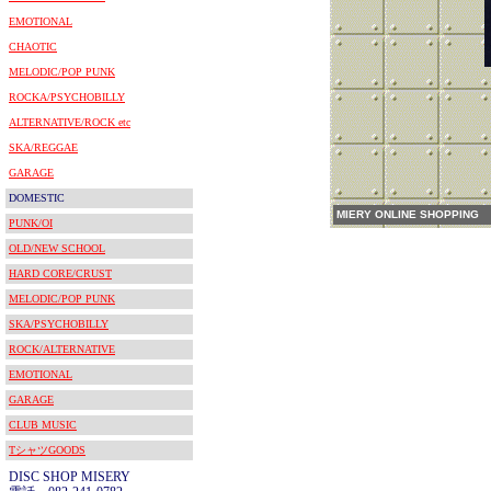
EMOTIONAL
CHAOTIC
MELODIC/POP PUNK
ROCKA/PSYCHOBILLY
ALTERNATIVE/ROCK etc
SKA/REGGAE
GARAGE
DOMESTIC
MIERY ONLINE SHOPPING
PUNK/OI
OLD/NEW SCHOOL
HARD CORE/CRUST
MELODIC/POP PUNK
SKA/PSYCHOBILLY
ROCK/ALTERNATIVE
EMOTIONAL
GARAGE
CLUB MUSIC
TシャツGOODS
DISC SHOP MISERY