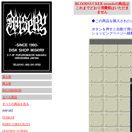
BLOODSUCKER recordsの商品は
これまでどおり消費税はいただき
ません
◆この商品を購入された
ボタンを押すと自動で買
ショッピングページへ移
新入荷
再入荷
RECOMMEND
セール商品
すべての商品を見る
IMPORT
PUNK/OI
HARD CORE/CRUST
OLD/NEW SCHOOL