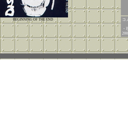
BEGINNING OF THE END
コメ
・現
2