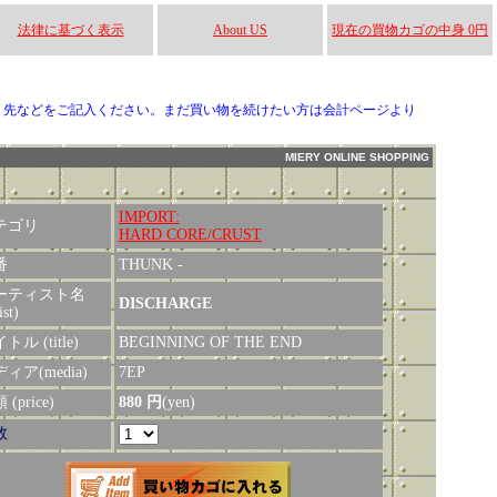
法律に基づく表示
About US
現在の買物カゴの中身 0円
り先などをご記入ください。まだ買い物を続けたい方は会計ページより
MIERY ONLINE SHOPPING
IMPORT:
テゴリ
HARD CORE/CRUST
番
THUNK -
ーティスト名
DISCHARGE
ist)
トル (title)
BEGINNING OF THE END
ィア(media)
7EP
(price)
880 円
(yen)
数