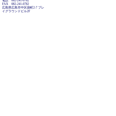
電話 082-241-0782
FAX 082-241-0782
広島県広島市中区袋町2-7 プレ
イグラウンドビル2F