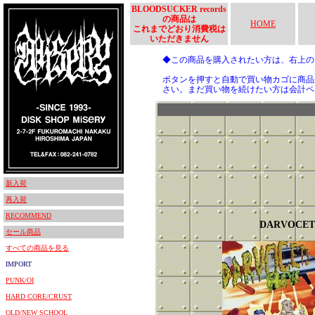
BLOODSUCKER records
の商品は
HOME
これまでどおり消費税は
いただきません
◆この商品を購入されたい方は、右上
ボタンを押すと自動で買い物カゴに商品
さい。まだ買い物を続けたい方は会計ペ
新入荷
再入荷
RECOMMEND
DARVOCET
セール商品
すべての商品を見る
IMPORT
PUNK/OI
HARD CORE/CRUST
OLD/NEW SCHOOL