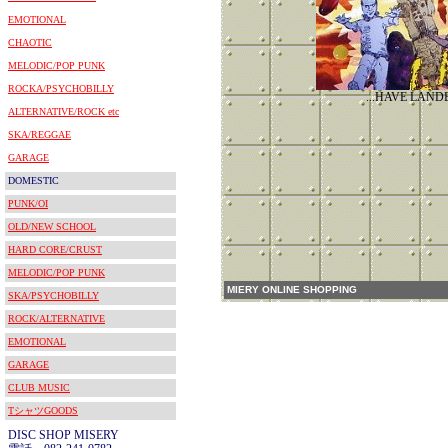
EMOTIONAL
CHAOTIC
MELODIC/POP PUNK
ROCKA/PSYCHOBILLY
...HAVE LAND
ALTERNATIVE/ROCK etc
SKA/REGGAE
GARAGE
DOMESTIC
PUNK/OI
OLD/NEW SCHOOL
HARD CORE/CRUST
MELODIC/POP PUNK
MIERY ONLINE SHOPPING
SKA/PSYCHOBILLY
ROCK/ALTERNATIVE
EMOTIONAL
GARAGE
CLUB MUSIC
TシャツGOODS
DISC SHOP MISERY