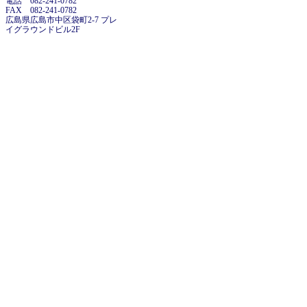
電話 082-241-0782
FAX 082-241-0782
広島県広島市中区袋町2-7 プレ
イグラウンドビル2F