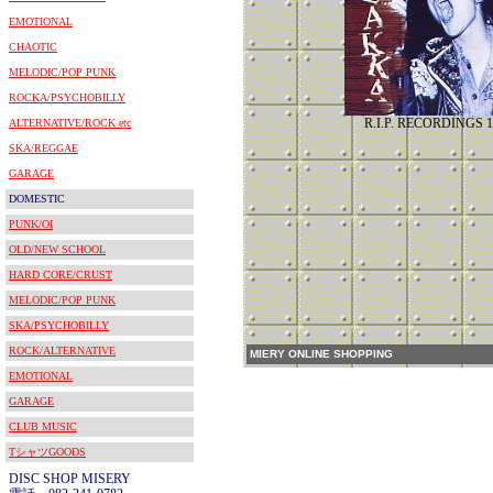
EMOTIONAL
CHAOTIC
MELODIC/POP PUNK
ROCKA/PSYCHOBILLY
R.I.P. RECORDINGS 1
ALTERNATIVE/ROCK etc
SKA/REGGAE
GARAGE
DOMESTIC
PUNK/OI
OLD/NEW SCHOOL
HARD CORE/CRUST
MELODIC/POP PUNK
SKA/PSYCHOBILLY
ROCK/ALTERNATIVE
MIERY ONLINE SHOPPING
EMOTIONAL
GARAGE
CLUB MUSIC
TシャツGOODS
DISC SHOP MISERY