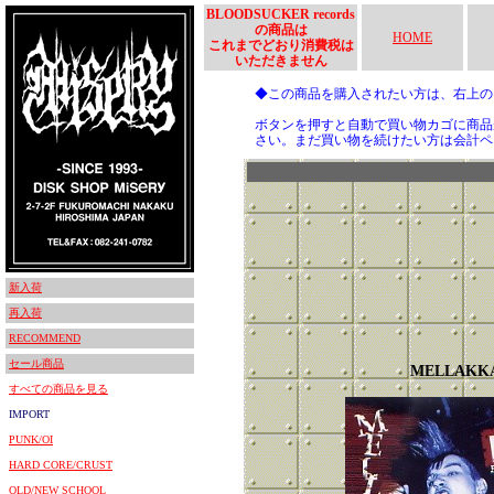
BLOODSUCKER records
の商品は
HOME
これまでどおり消費税は
いただきません
◆この商品を購入されたい方は、右上
ボタンを押すと自動で買い物カゴに商品
さい。まだ買い物を続けたい方は会計ペ
新入荷
再入荷
RECOMMEND
セール商品
MELLAKK
すべての商品を見る
IMPORT
PUNK/OI
HARD CORE/CRUST
OLD/NEW SCHOOL