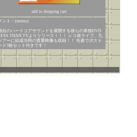
add to shopping cart
ント：(memo)
独自のハードコアサウンドを展開する彼らの単独DVD
LESS THAN TVよりリリース！！！ レコ発ライブ、九
ツアーに結成当時の貴重映像も収録！！ 先着でポスト
ード3枚セット付きです！