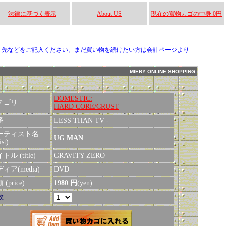
法律に基づく表示
About US
現在の買物カゴの中身 0円
り先などをご記入ください。まだ買い物を続けたい方は会計ページより
MIERY ONLINE SHOPPING
DOMESTIC:
テゴリ
HARD CORE/CRUST
番
LESS THAN TV -
ーティスト名
UG MAN
ist)
トル (title)
GRAVITY ZERO
ィア(media)
DVD
(price)
1980 円
(yen)
数