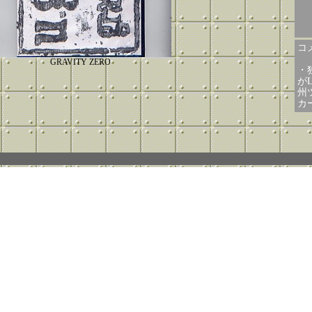
コメ
GRAVITY ZERO
・
が
州
カ