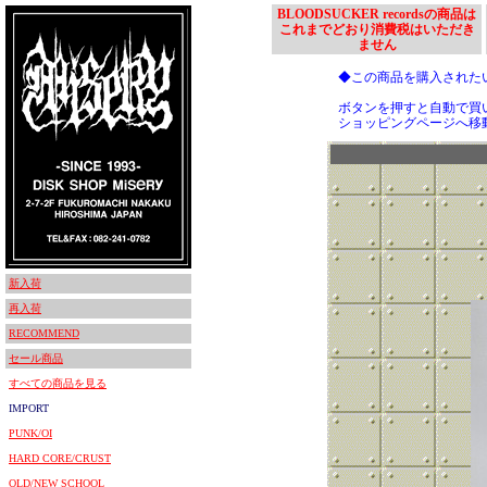
BLOODSUCKER recordsの商品は
これまでどおり消費税はいただき
ません
◆この商品を購入された
ボタンを押すと自動で買
ショッピングページへ移
新入荷
再入荷
RECOMMEND
セール商品
すべての商品を見る
IMPORT
PUNK/OI
HARD CORE/CRUST
OLD/NEW SCHOOL