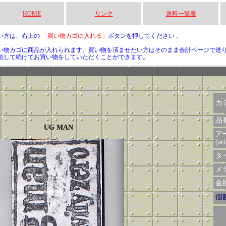
HOME
リンク
送料一覧表
い方は、右上の
「買い物カゴに入れる」
ボタンを押してください 。
い物カゴに商品が入れられます。買い物を済ませたい方はそのまま会計ページで送
動して続けてお買い物をしていただくことができます。
カ
品
UG MAN
ア
(art
タイ
メデ
金額 
個