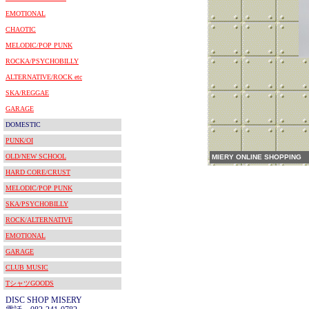
EMOTIONAL
CHAOTIC
MELODIC/POP PUNK
ROCKA/PSYCHOBILLY
ALTERNATIVE/ROCK etc
SKA/REGGAE
GARAGE
DOMESTIC
PUNK/OI
OLD/NEW SCHOOL
MIERY ONLINE SHOPPING
HARD CORE/CRUST
MELODIC/POP PUNK
SKA/PSYCHOBILLY
ROCK/ALTERNATIVE
EMOTIONAL
GARAGE
CLUB MUSIC
TシャツGOODS
DISC SHOP MISERY