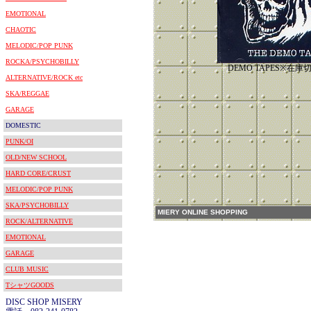
EMOTIONAL
CHAOTIC
MELODIC/POP PUNK
ROCKA/PSYCHOBILLY
DEMO TAPES※在
ALTERNATIVE/ROCK etc
SKA/REGGAE
GARAGE
DOMESTIC
PUNK/OI
OLD/NEW SCHOOL
HARD CORE/CRUST
MELODIC/POP PUNK
SKA/PSYCHOBILLY
MIERY ONLINE SHOPPING
ROCK/ALTERNATIVE
EMOTIONAL
GARAGE
CLUB MUSIC
TシャツGOODS
DISC SHOP MISERY