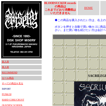
BLOODSUCKER records
の商品は
HOME
これまでどおり消費税は
いただきません
◆この商品を購入されたい方は、右上
ボタンを押すと自動で買い物カゴに商品
さい。まだ買い物を続けたい方は会計ペ
新入荷
再入荷
RECOMMEND
SACRILEG
セール商品
すべての商品を見る
IMPORT
PUNK/OI
HARD CORE/CRUST
OLD/NEW SCHOOL