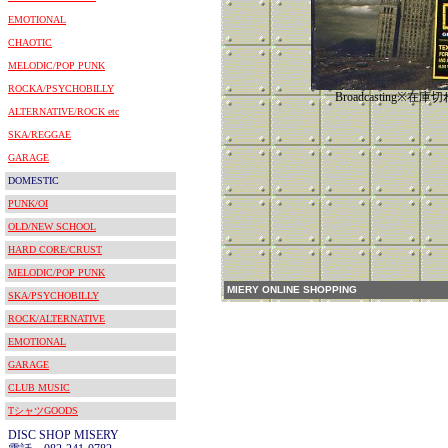
EMOTIONAL
CHAOTIC
MELODIC/POP PUNK
ROCKA/PSYCHOBILLY
Broadcasting※在
ALTERNATIVE/ROCK etc
SKA/REGGAE
GARAGE
DOMESTIC
PUNK/OI
OLD/NEW SCHOOL
HARD CORE/CRUST
MELODIC/POP PUNK
MIERY ONLINE SHOPPING
SKA/PSYCHOBILLY
ROCK/ALTERNATIVE
EMOTIONAL
GARAGE
CLUB MUSIC
TシャツGOODS
DISC SHOP MISERY