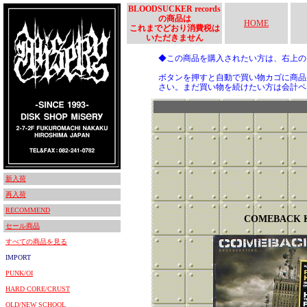
BLOODSUCKER records
の商品は
HOME
これまでどおり消費税は
いただきません
◆この商品を購入されたい方は、右上
ボタンを押すと自動で買い物カゴに商品
さい。まだ買い物を続けたい方は会計ペ
新入荷
再入荷
RECOMMEND
COMEBACK 
セール商品
すべての商品を見る
IMPORT
PUNK/OI
HARD CORE/CRUST
OLD/NEW SCHOOL