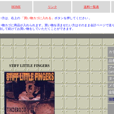
HOME
リンク
送料一覧表
い方は、右上の
「買い物カゴに入れる」
ボタンを押してください 。
い物カゴに商品が入れられます。買い物を済ませたい方はそのまま会計ページで送
動して続けてお買い物をしていただくことができます。
カ
品
STIFF LITTLE FINGERS
ア
(art
タイ
メデ
金額 
個