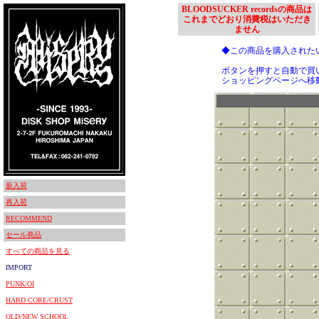
BLOODSUCKER recordsの商品は
これまでどおり消費税はいただき
ません
◆この商品を購入された
ボタンを押すと自動で買
ショッピングページへ移
新入荷
再入荷
RECOMMEND
セール商品
すべての商品を見る
IMPORT
PUNK/OI
HARD CORE/CRUST
OLD/NEW SCHOOL