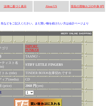
法律に基づく表示
About US
現在の買物カゴの中身 0円
り先などをご記入ください。まだ買い物を続けたい方は会計ページより
MIERY ONLINE SHOPPING
IMPORT:
テゴリ
PUNK/OI
番
TAANG! -
ーティスト名
STIFF LITTLE FINGERS
ist)
トル (title)
TINDER BOX※在庫切れです※
ィア(media)
CD
(price)
2068 円
(yen)
数