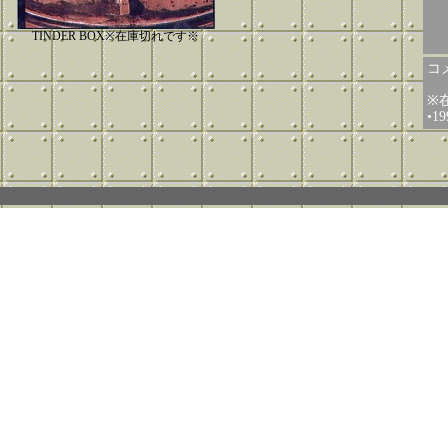
TINDER BOX※在庫切れです※
コメ
※
•