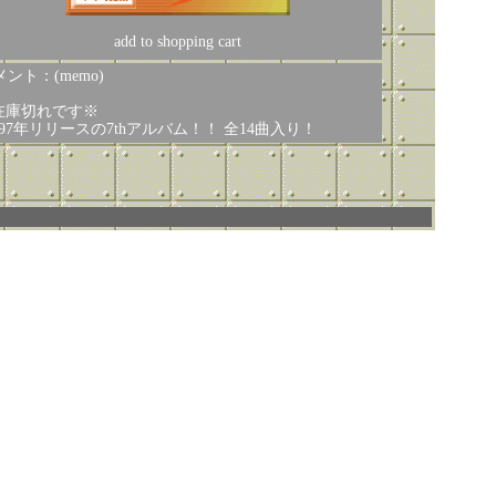
add to shopping cart
ント：(memo)
在庫切れです※
1997年リリースの7thアルバム！！ 全14曲入り！