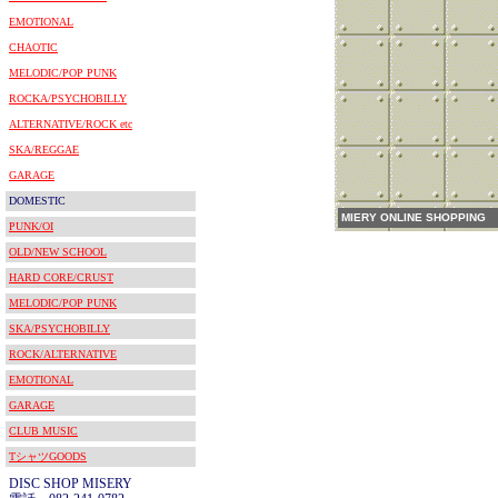
EMOTIONAL
CHAOTIC
MELODIC/POP PUNK
ROCKA/PSYCHOBILLY
ALTERNATIVE/ROCK etc
SKA/REGGAE
GARAGE
DOMESTIC
MIERY ONLINE SHOPPING
PUNK/OI
OLD/NEW SCHOOL
HARD CORE/CRUST
MELODIC/POP PUNK
SKA/PSYCHOBILLY
ROCK/ALTERNATIVE
EMOTIONAL
GARAGE
CLUB MUSIC
TシャツGOODS
DISC SHOP MISERY