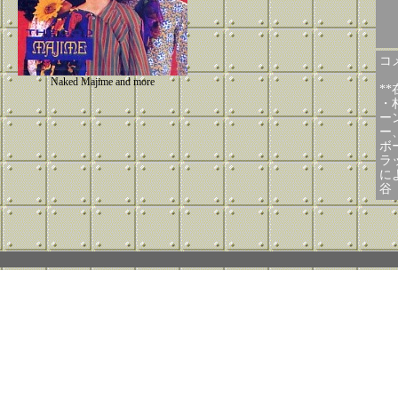
コメ
Naked Majime and more
*
・
ー
ー
ボ
ラ
に
谷