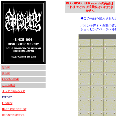
BLOODSUCKER recordsの商品は
これまでどおり消費税はいただき
ません
◆この商品を購入された
ボタンを押すと自動で買
ショッピングページへ移
新入荷
再入荷
RECOMMEND
セール商品
すべての商品を見る
IMPORT
PUNK/OI
HARD CORE/CRUST
OLD/NEW SCHOOL