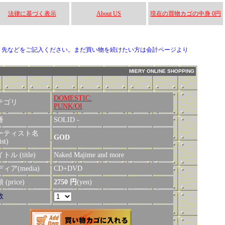
法律に基づく表示
About US
現在の買物カゴの中身 0円
り先などをご記入ください。まだ買い物を続けたい方は会計ページより
MIERY ONLINE SHOPPING
DOMESTIC:
テゴリ
PUNK/OI
番
SOLID -
ーティスト名
GOD
ist)
トル (title)
Naked Majime and more
ィア(media)
CD+DVD
(price)
2750 円
(yen)
数