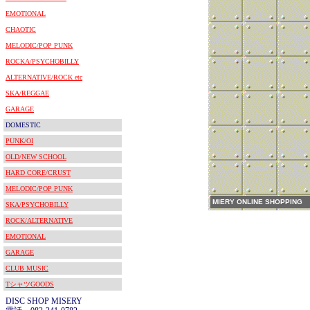
EMOTIONAL
CHAOTIC
MELODIC/POP PUNK
ROCKA/PSYCHOBILLY
ALTERNATIVE/ROCK etc
SKA/REGGAE
GARAGE
DOMESTIC
PUNK/OI
OLD/NEW SCHOOL
HARD CORE/CRUST
MELODIC/POP PUNK
MIERY ONLINE SHOPPING
SKA/PSYCHOBILLY
ROCK/ALTERNATIVE
EMOTIONAL
GARAGE
CLUB MUSIC
TシャツGOODS
DISC SHOP MISERY