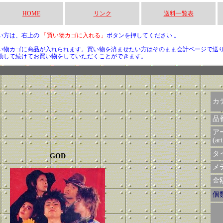
HOME
リンク
送料一覧表
い方は、右上の
「買い物カゴに入れる」
ボタンを押してください 。
い物カゴに商品が入れられます。買い物を済ませたい方はそのまま会計ページで送
動して続けてお買い物をしていただくことができます。
カ
品
ア
(art
タイ
GOD
メデ
金額 
個