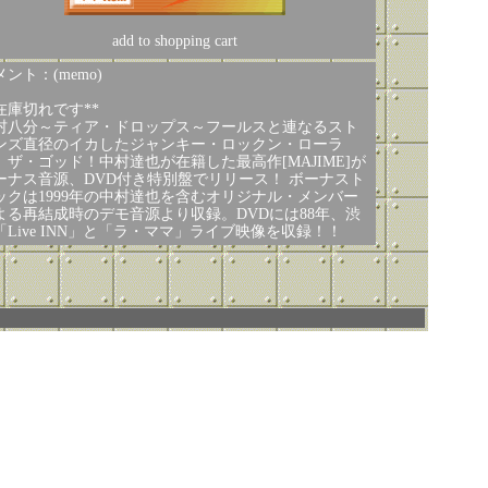
add to shopping cart
ント：(memo)
*在庫切れです**
村八分～ティア・ドロップス～フールスと連なるスト
ンズ直径のイカしたジャンキー・ロックン・ローラ
、ザ・ゴッド！中村達也が在籍した最高作[MAJIME]が
ーナス音源、DVD付き特別盤でリリース！ ボーナスト
ックは1999年の中村達也を含むオリジナル・メンバー
よる再結成時のデモ音源より収録。DVDには88年、渋
「Live INN」と「ラ・ママ」ライブ映像を収録！！