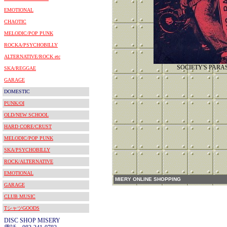
EMOTIONAL
CHAOTIC
MELODIC/POP PUNK
ROCKA/PSYCHOBILLY
ALTERNATIVE/ROCK etc
SOCIETY'S PARA
SKA/REGGAE
GARAGE
DOMESTIC
PUNK/OI
OLD/NEW SCHOOL
HARD CORE/CRUST
MELODIC/POP PUNK
SKA/PSYCHOBILLY
ROCK/ALTERNATIVE
EMOTIONAL
MIERY ONLINE SHOPPING
GARAGE
CLUB MUSIC
TシャツGOODS
DISC SHOP MISERY