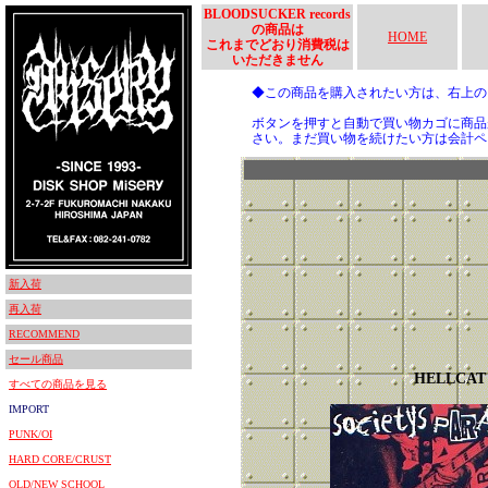
BLOODSUCKER records
の商品は
HOME
これまでどおり消費税は
いただきません
◆この商品を購入されたい方は、右上
ボタンを押すと自動で買い物カゴに商品
さい。まだ買い物を続けたい方は会計ペ
新入荷
再入荷
RECOMMEND
セール商品
HELLCAT
すべての商品を見る
IMPORT
PUNK/OI
HARD CORE/CRUST
OLD/NEW SCHOOL