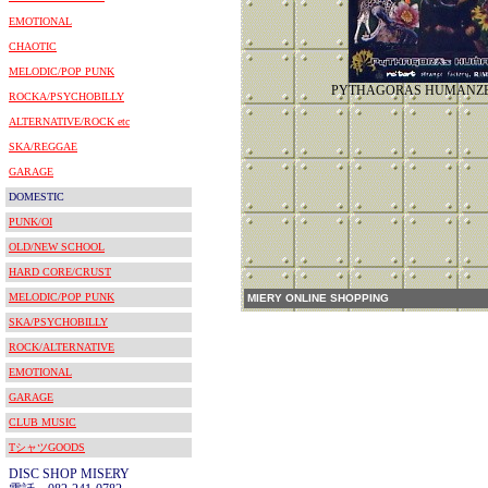
EMOTIONAL
CHAOTIC
MELODIC/POP PUNK
PYTHAGORAS HUMANZEES(
ROCKA/PSYCHOBILLY
ALTERNATIVE/ROCK etc
SKA/REGGAE
GARAGE
DOMESTIC
PUNK/OI
OLD/NEW SCHOOL
HARD CORE/CRUST
MELODIC/POP PUNK
MIERY ONLINE SHOPPING
SKA/PSYCHOBILLY
ROCK/ALTERNATIVE
EMOTIONAL
GARAGE
CLUB MUSIC
TシャツGOODS
DISC SHOP MISERY