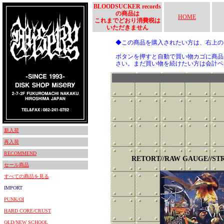
BLOODSUCKER records
の商品は
HOME
これまでどおり消費税は
いただきません
◆この商品を購入されたい方は、右上
ボタンを押すと自動で買い物カゴに商品
さい。まだ買い物を続けたい方は会計ペ
新入荷
再入荷
RECOMMEND
RETORT//RAW GAUGE//ST
セール商品
すべての商品を見る
IMPORT
PUNK/OI
HARD CORE/CRUST
OLD/NEW SCHOOL