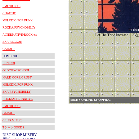
EMOTIONAL
CHAOTIC
MELODIC/POP PUNK
ROCKA/PSYCHOBILLY
ALTERNATIVE/ROCK etc
Let The Tribe Increa
SKA/REGGAE
GARAGE
DOMESTIC
PUNK/OI
OLD/NEW SCHOOL
HARD CORE/CRUST
MELODIC/POP PUNK
SKA/PSYCHOBILLY
ROCK/ALTERNATIVE
MIERY ONLINE SHOPPING
EMOTIONAL
GARAGE
CLUB MUSIC
TシャツGOODS
DISC SHOP MISERY