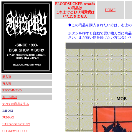
BLOODSUCKER records
の商品は
HOME
これまでどおり消費税は
いただきません
◆この商品を購入されたい方は、右上
ボタンを押すと自動で買い物カゴに商品
さい。まだ買い物を続けたい方は会計ペ
新入荷
再入荷
RECOMMEND
セール商品
MOB
すべての商品を見る
IMPORT
PUNK/OI
HARD CORE/CRUST
OLD/NEW SCHOOL