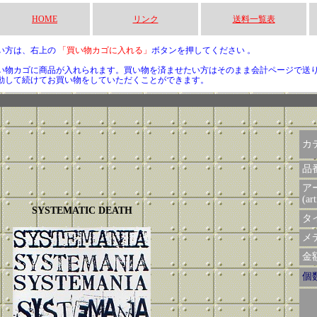
HOME
リンク
送料一覧表
い方は、右上の
「買い物カゴに入れる」
ボタンを押してください 。
い物カゴに商品が入れられます。買い物を済ませたい方はそのまま会計ページで送
動して続けてお買い物をしていただくことができます。
カ
品
ア
(art
SYSTEMATIC DEATH
タイ
メデ
金額 
個