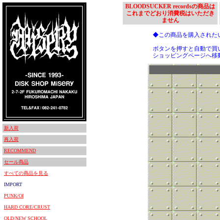
BLOODSUCKER recordsの商品は
これまでどおり消費税はいただき
ません
◆この商品を購入された
ボタンを押すと自動で買
ショッピングページへ移
新入荷
再入荷
RECOMMEND
セール商品
すべての商品を見る
IMPORT
PUNK/OI
HARD CORE/CRUST
OLD/NEW SCHOOL