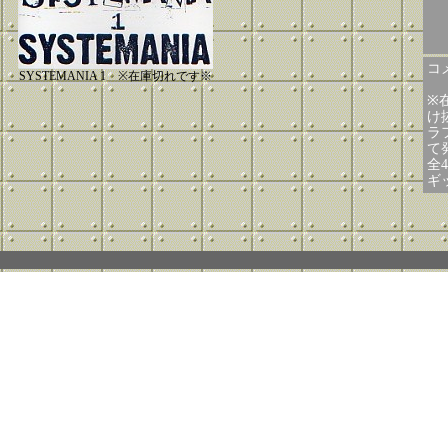
コメ
SYSTEMANIA 1 ※在庫切れです※
※
け
ラ
て
全
ギ