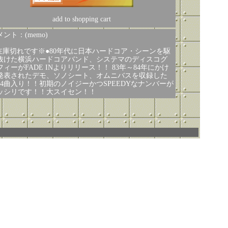
add to shopping cart
ント：(memo)
在庫切れです※●80年代に日本ハードコア・シーンを駆
抜けた横浜ハードコアバンド、システマのディスコグ
フィーがFADE INよりリリース！！ 83年～84年にかけ
発表されたデモ、ソノシート、オムニバスを収録した
44曲入り！！初期のノイジーかつSPEEDYなナンバーが
ッシリです！！大スイセン！！