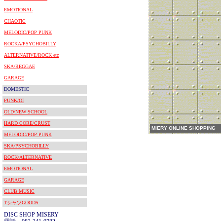
EMOTIONAL
CHAOTIC
MELODIC/POP PUNK
ROCKA/PSYCHOBILLY
ALTERNATIVE/ROCK etc
SKA/REGGAE
GARAGE
DOMESTIC
PUNK/OI
OLD/NEW SCHOOL
HARD CORE/CRUST
MIERY ONLINE SHOPPING
MELODIC/POP PUNK
SKA/PSYCHOBILLY
ROCK/ALTERNATIVE
EMOTIONAL
GARAGE
CLUB MUSIC
TシャツGOODS
DISC SHOP MISERY