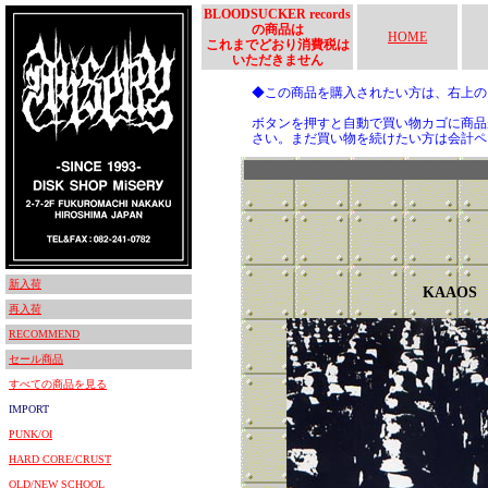
BLOODSUCKER records
の商品は
HOME
これまでどおり消費税は
いただきません
◆この商品を購入されたい方は、右上
ボタンを押すと自動で買い物カゴに商品
さい。まだ買い物を続けたい方は会計ペ
新入荷
KAAOS
再入荷
RECOMMEND
セール商品
すべての商品を見る
IMPORT
PUNK/OI
HARD CORE/CRUST
OLD/NEW SCHOOL