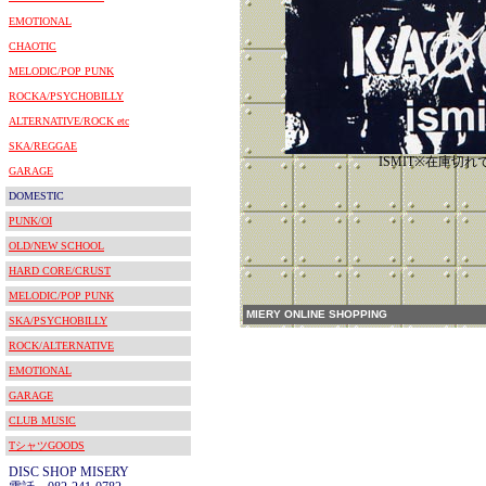
EMOTIONAL
CHAOTIC
MELODIC/POP PUNK
ROCKA/PSYCHOBILLY
ALTERNATIVE/ROCK etc
SKA/REGGAE
ISMIT※在庫切れ
GARAGE
DOMESTIC
PUNK/OI
OLD/NEW SCHOOL
HARD CORE/CRUST
MELODIC/POP PUNK
MIERY ONLINE SHOPPING
SKA/PSYCHOBILLY
ROCK/ALTERNATIVE
EMOTIONAL
GARAGE
CLUB MUSIC
TシャツGOODS
DISC SHOP MISERY