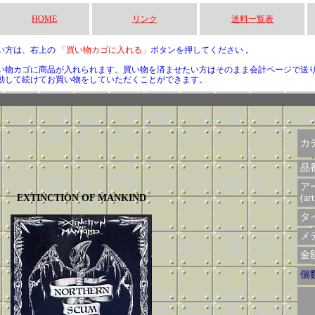
HOME
リンク
送料一覧表
い方は、右上の
「買い物カゴに入れる」
ボタンを押してください 。
い物カゴに商品が入れられます。買い物を済ませたい方はそのまま会計ページで送
動して続けてお買い物をしていただくことができます。
カ
品
ア
EXTINCTION OF MANKIND
(art
タイ
メデ
金額 
個