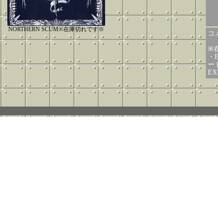
NORTHERN SCUM※在庫切れです※
コメ
※
・E
ー
E