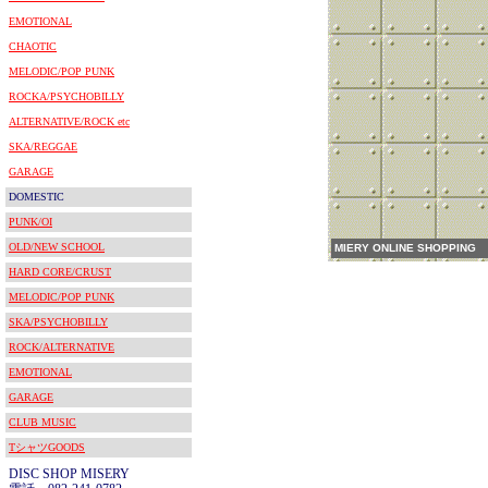
EMOTIONAL
CHAOTIC
MELODIC/POP PUNK
ROCKA/PSYCHOBILLY
ALTERNATIVE/ROCK etc
SKA/REGGAE
GARAGE
DOMESTIC
PUNK/OI
OLD/NEW SCHOOL
MIERY ONLINE SHOPPING
HARD CORE/CRUST
MELODIC/POP PUNK
SKA/PSYCHOBILLY
ROCK/ALTERNATIVE
EMOTIONAL
GARAGE
CLUB MUSIC
TシャツGOODS
DISC SHOP MISERY