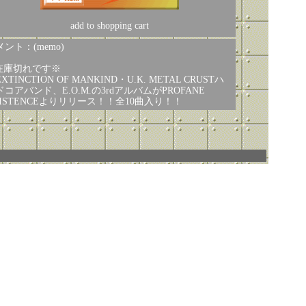
add to shopping cart
ント：(memo)
在庫切れです※
XTINCTION OF MANKIND・U.K. METAL CRUSTハ
ドコアバンド、E.O.M.の3rdアルバムがPROFANE
XISTENCEよりリリース！！全10曲入り！！