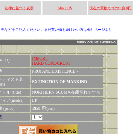
法律に基づく表示
About US
現在の買物カゴの中身 0円
り先などをご記入ください。まだ買い物を続けたい方は会計ページより
MIERY ONLINE SHOPPING
IMPORT:
テゴリ
HARD CORE/CRUST
番
PROFANE EXISTENCE -
ーティスト名
EXTINCTION OF MANKIND
ist)
トル (title)
NORTHERN SCUM※在庫切れです※
ィア(media)
LP
(price)
1958 円
(yen)
数