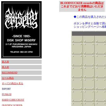
BLOODSUCKER recordsの商品は
これまでどおり消費税はいただき
ません
◆この商品を購入された
ボタンを押すと自動で買
ショッピングページへ移
新入荷
再入荷
RECOMMEND
セール商品
すべての商品を見る
IMPORT
PUNK/OI
HARD CORE/CRUST
OLD/NEW SCHOOL