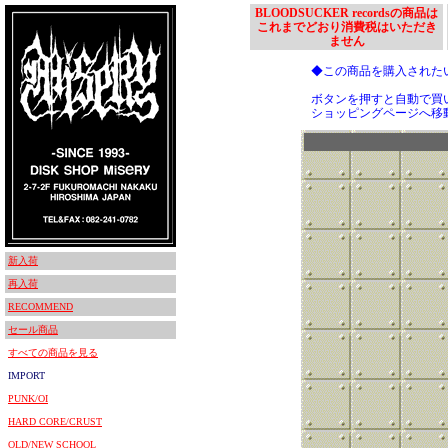
BLOODSUCKER recordsの商品は
これまでどおり消費税はいただき
ません
◆この商品を購入された
ボタンを押すと自動で買
ショッピングページへ移
新入荷
再入荷
RECOMMEND
セール商品
すべての商品を見る
IMPORT
PUNK/OI
HARD CORE/CRUST
OLD/NEW SCHOOL