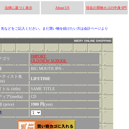
法律に基づく表示
About US
現在の買物カゴの中身 0円
り先などをご記入ください。まだ買い物を続けたい方は会計ページより
MIERY ONLINE SHOPPING
IMPORT:
テゴリ
OLD/NEW SCHOOL
番
BIG MOUTH JPN -
ーティスト名
LIFETIME
ist)
トル (title)
SAME TITLE
ィア(media)
CD
(price)
1980 円
(yen)
数