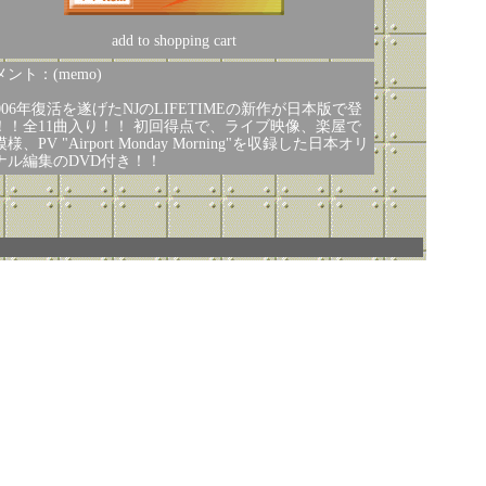
add to shopping cart
ント：(memo)
2006年復活を遂げたNJのLIFETIMEの新作が日本版で登
！！全11曲入り！！ 初回得点で、ライブ映像、楽屋で
様、PV "Airport Monday Morning"を収録した日本オリ
ナル編集のDVD付き！！