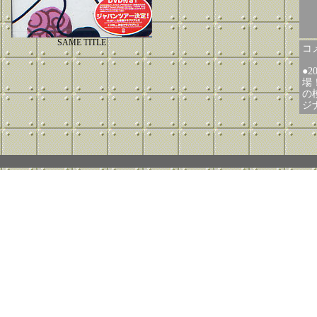
SAME TITLE
コメ
●
場
の模
ジ