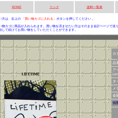
HOME
リンク
送料一覧表
い方は、右上の
「買い物カゴに入れる」
ボタンを押してください 。
い物カゴに商品が入れられます。買い物を済ませたい方はそのまま会計ページで送
動して続けてお買い物をしていただくことができます。
カ
品
ア
LIFETIME
(art
タイ
メデ
金額 
個