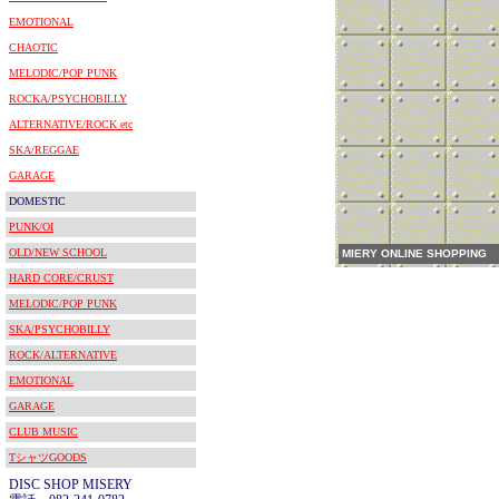
EMOTIONAL
CHAOTIC
MELODIC/POP PUNK
ROCKA/PSYCHOBILLY
ALTERNATIVE/ROCK etc
SKA/REGGAE
GARAGE
DOMESTIC
PUNK/OI
OLD/NEW SCHOOL
MIERY ONLINE SHOPPING
HARD CORE/CRUST
MELODIC/POP PUNK
SKA/PSYCHOBILLY
ROCK/ALTERNATIVE
EMOTIONAL
GARAGE
CLUB MUSIC
TシャツGOODS
DISC SHOP MISERY