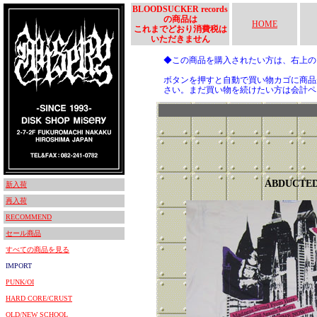
BLOODSUCKER records
の商品は
HOME
これまでどおり消費税は
いただきません
◆この商品を購入されたい方は、右上
ボタンを押すと自動で買い物カゴに商品
さい。まだ買い物を続けたい方は会計ペ
ABDUCTE
新入荷
再入荷
RECOMMEND
セール商品
すべての商品を見る
IMPORT
PUNK/OI
HARD CORE/CRUST
OLD/NEW SCHOOL