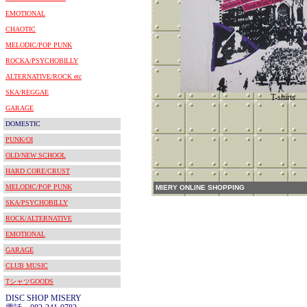
EMOTIONAL
CHAOTIC
MELODIC/POP PUNK
ROCKA/PSYCHOBILLY
ALTERNATIVE/ROCK etc
SKA/REGGAE
T-shirts
GARAGE
DOMESTIC
PUNK/OI
OLD/NEW SCHOOL
HARD CORE/CRUST
MELODIC/POP PUNK
MIERY ONLINE SHOPPING
SKA/PSYCHOBILLY
ROCK/ALTERNATIVE
EMOTIONAL
GARAGE
CLUB MUSIC
TシャツGOODS
DISC SHOP MISERY