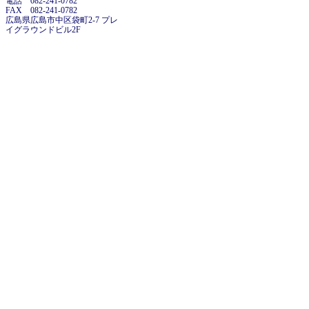
電話 082-241-0782
FAX 082-241-0782
広島県広島市中区袋町2-7 プレ
イグラウンドビル2F