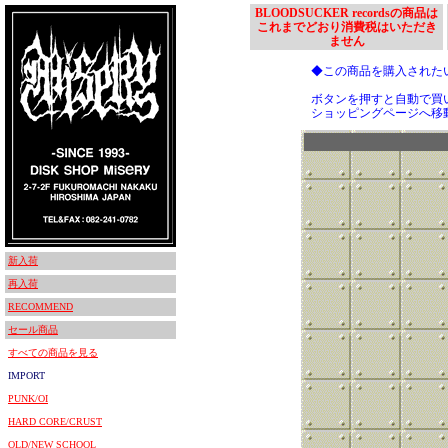
BLOODSUCKER recordsの商品は
これまでどおり消費税はいただき
ません
◆この商品を購入された
ボタンを押すと自動で買
ショッピングページへ移
新入荷
再入荷
RECOMMEND
セール商品
すべての商品を見る
IMPORT
PUNK/OI
HARD CORE/CRUST
OLD/NEW SCHOOL