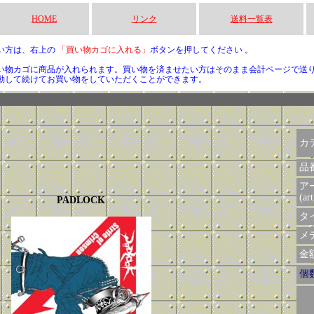
HOME
リンク
送料一覧表
い方は、右上の
「買い物カゴに入れる」
ボタンを押してください 。
い物カゴに商品が入れられます。買い物を済ませたい方はそのまま会計ページで送
動して続けてお買い物をしていただくことができます。
カ
品
ア
(art
PADLOCK
タイ
メデ
金額 
個