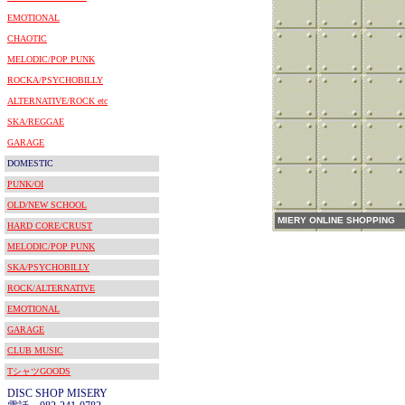
EMOTIONAL
CHAOTIC
MELODIC/POP PUNK
ROCKA/PSYCHOBILLY
ALTERNATIVE/ROCK etc
SKA/REGGAE
GARAGE
DOMESTIC
PUNK/OI
OLD/NEW SCHOOL
MIERY ONLINE SHOPPING
HARD CORE/CRUST
MELODIC/POP PUNK
SKA/PSYCHOBILLY
ROCK/ALTERNATIVE
EMOTIONAL
GARAGE
CLUB MUSIC
TシャツGOODS
DISC SHOP MISERY