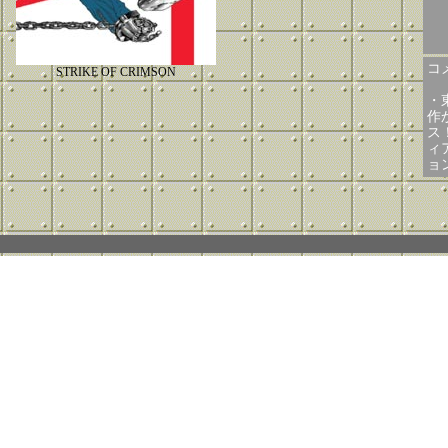
コメ
STRIKE OF CRIMSON
・東
作
ス
ィ
ョ