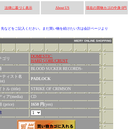
法律に基づく表示
About US
現在の買物カゴの中身 0円
り先などをご記入ください。まだ買い物を続けたい方は会計ページより
MIERY ONLINE SHOPPING
DOMESTIC:
テゴリ
HARD CORE/CRUST
番
BLOOD SUCKER RECORDS-
ーティスト名
PADLOCK
ist)
トル (title)
STRIKE OF CRIMSON
ィア(media)
CD
(price)
1650 円
(yen)
数