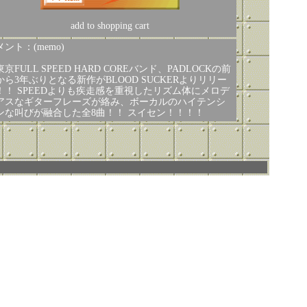
add to shopping cart
ント：(memo)
京FULL SPEED HARD COREバンド、PADLOCKの前
から3年ぶりとなる新作がBLOOD SUCKERよりリリー
！！ SPEEDよりも疾走感を重視したリズム体にメロデ
アスなギターフレーズが絡み、ボーカルのハイテンシ
ンな叫びが融合した全8曲！！ スイセン！！！！