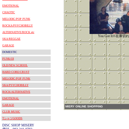
EMOTIONAL
CHAOTIC
MELODIC/POP PUNK
ROCKA/PSYCHOBILLY
ALTERNATIVE/ROCK etc
You Got It※在庫
SKA/REGGAE
GARAGE
DOMESTIC
PUNK/OI
OLD/NEW SCHOOL
HARD CORE/CRUST
MELODIC/POP PUNK
SKA/PSYCHOBILLY
ROCK/ALTERNATIVE
EMOTIONAL
GARAGE
MIERY ONLINE SHOPPING
CLUB MUSIC
TシャツGOODS
DISC SHOP MISERY