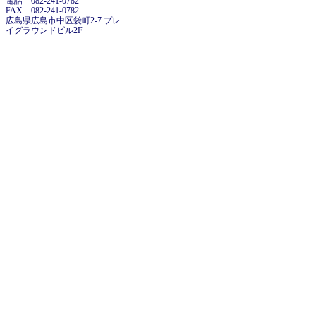
電話 082-241-0782
FAX 082-241-0782
広島県広島市中区袋町2-7 プレ
イグラウンドビル2F