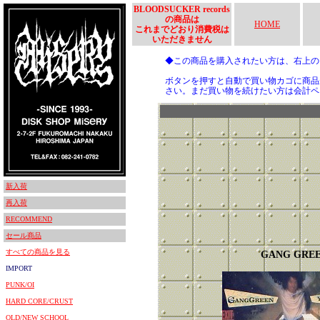
BLOODSUCKER records
の商品は
HOME
これまでどおり消費税は
いただきません
◆この商品を購入されたい方は、右上
ボタンを押すと自動で買い物カゴに商品
さい。まだ買い物を続けたい方は会計ペ
新入荷
再入荷
RECOMMEND
セール商品
すべての商品を見る
GANG GRE
IMPORT
PUNK/OI
HARD CORE/CRUST
OLD/NEW SCHOOL