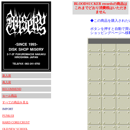
BLOODSUCKER recordsの商品は
これまでどおり消費税はいただき
ません
◆この商品を購入された
ボタンを押すと自動で買
ショッピングページへ移
新入荷
再入荷
RECOMMEND
セール商品
すべての商品を見る
IMPORT
PUNK/OI
HARD CORE/CRUST
OLD/NEW SCHOOL