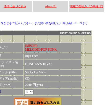
法律に基づく表示
About US
現在の買物カゴの中身 0円
り先などをご記入ください。まだ買い物を続けたい方は会計ページより
MIERY ONLINE SHOPPING
IMPORT:
テゴリ
MELODIC/POP PUNK
番
Inya Face -
ーティスト名
DUNCAN'S DIVAS
ist)
トル (title)
Sticks Up Girls
ィア(media)
CD
(price)
2200 円
(yen)
数