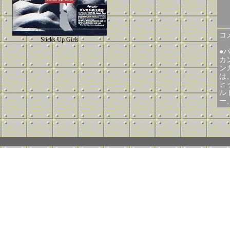
コメ
Sticks Up Girls
●
カ
ン
は
ヒ
ル
ー