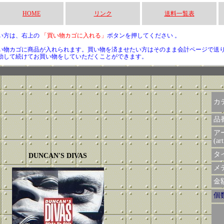
HOME
リンク
送料一覧表
い方は、右上の
「買い物カゴに入れる」
ボタンを押してください 。
い物カゴに商品が入れられます。買い物を済ませたい方はそのまま会計ページで送
動して続けてお買い物をしていただくことができます。
カ
品
ア
(art
タイ
DUNCAN'S DIVAS
メデ
金額 
個