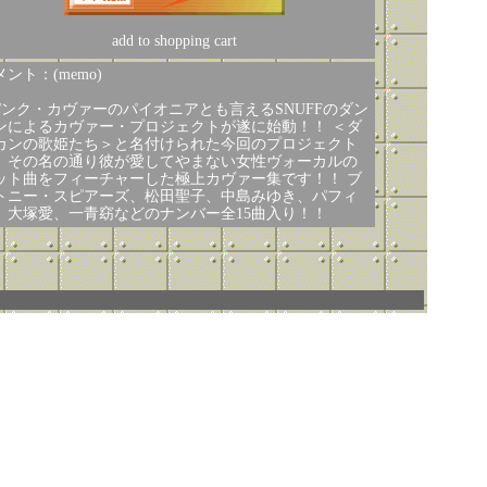
add to shopping cart
ント：(memo)
パンク・カヴァーのパイオニアとも言えるSNUFFのダン
ンによるカヴァー・プロジェクトが遂に始動！！ ＜ダ
カンの歌姫たち＞と名付けられた今回のプロジェクト
、その名の通り彼が愛してやまない女性ヴォーカルの
ット曲をフィーチャーした極上カヴァー集です！！ ブ
トニー・スピアーズ、松田聖子、中島みゆき、パフィ
、大塚愛、一青窈などのナンバー全15曲入り！！