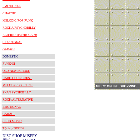
EMOTIONAL
CHAOTIC
MELODIC/POP PUNK
ROCKA/PSYCHOBILLY
ALTERNATIVE/ROCK etc
SKA/REGGAE
GARAGE
DOMESTIC
PUNK/OI
OLD/NEW SCHOOL
HARD CORE/CRUST
MELODIC/POP PUNK
MIERY ONLINE SHOPPING
SKA/PSYCHOBILLY
ROCK/ALTERNATIVE
EMOTIONAL
GARAGE
CLUB MUSIC
TシャツGOODS
DISC SHOP MISERY