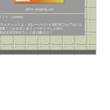
add to shopping cart
ント：(memo)
スウェディッシュ・ガレージバンド2007年フルアルバム
登場！！オルガンをフィーチャーした60'S
RAGE/R'N'Rサウンド全12曲入り！