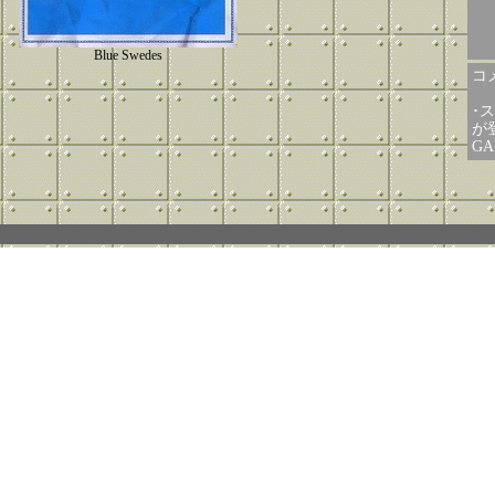
Blue Swedes
コメ
･
が
GA