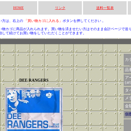
HOME
リンク
送料一覧表
い方は、右上の
「買い物カゴに入れる」
ボタンを押してください 。
い物カゴに商品が入れられます。買い物を済ませたい方はそのまま会計ページで送
動して続けてお買い物をしていただくことができます。
カ
品
ア
DEE RANGERS
(art
タイ
メデ
金額 
個