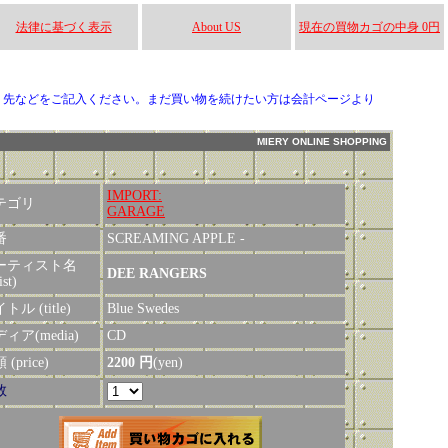
法律に基づく表示
About US
現在の買物カゴの中身 0円
り先などをご記入ください。まだ買い物を続けたい方は会計ページより
MIERY ONLINE SHOPPING
IMPORT:
テゴリ
GARAGE
番
SCREAMING APPLE -
ーティスト名
DEE RANGERS
ist)
トル (title)
Blue Swedes
ィア(media)
CD
(price)
2200 円
(yen)
数