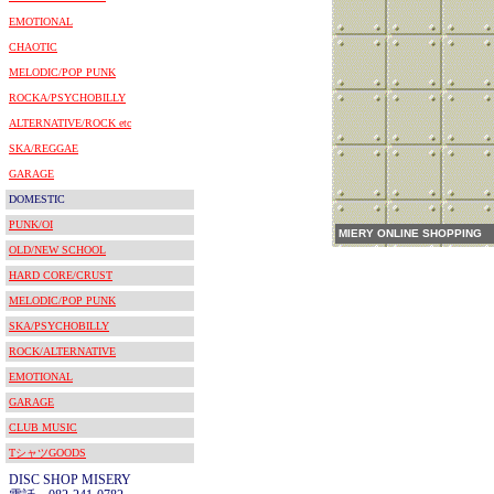
EMOTIONAL
CHAOTIC
MELODIC/POP PUNK
ROCKA/PSYCHOBILLY
ALTERNATIVE/ROCK etc
SKA/REGGAE
GARAGE
DOMESTIC
PUNK/OI
MIERY ONLINE SHOPPING
OLD/NEW SCHOOL
HARD CORE/CRUST
MELODIC/POP PUNK
SKA/PSYCHOBILLY
ROCK/ALTERNATIVE
EMOTIONAL
GARAGE
CLUB MUSIC
TシャツGOODS
DISC SHOP MISERY