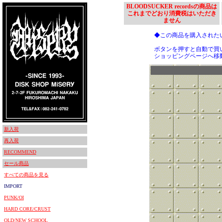
BLOODSUCKER recordsの商品は
これまでどおり消費税はいただき
ません
◆この商品を購入された
ボタンを押すと自動で買
ショッピングページへ移
新入荷
再入荷
RECOMMEND
セール商品
すべての商品を見る
IMPORT
PUNK/OI
HARD CORE/CRUST
OLD/NEW SCHOOL