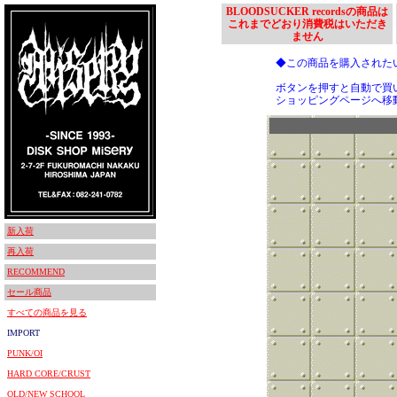
BLOODSUCKER recordsの商品は
これまでどおり消費税はいただき
ません
◆この商品を購入された
ボタンを押すと自動で買
ショッピングページへ移
新入荷
再入荷
RECOMMEND
セール商品
すべての商品を見る
IMPORT
PUNK/OI
HARD CORE/CRUST
OLD/NEW SCHOOL