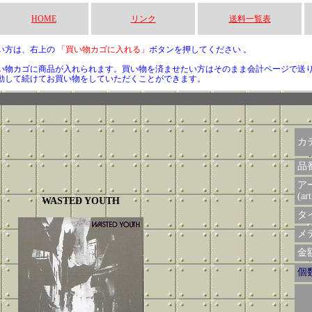
HOME
リンク
送料一覧表
い方は、右上の
「買い物カゴに入れる」
ボタンを押してください 。
い物カゴに商品が入れられます。買い物を済ませたい方はそのまま会計ページで送
動して続けてお買い物をしていただくことができます。
カ
品
ア
(art
WASTED YOUTH
タイ
メデ
金額 
個