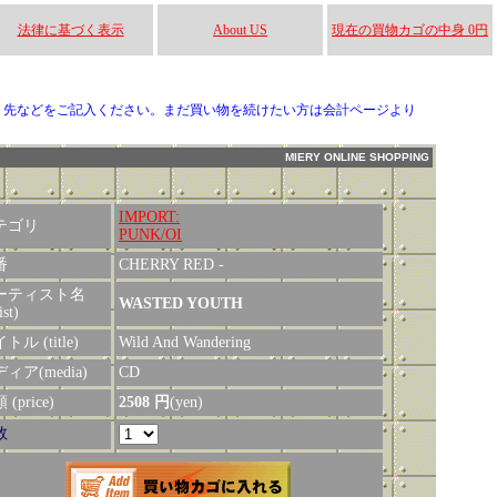
法律に基づく表示
About US
現在の買物カゴの中身 0円
り先などをご記入ください。まだ買い物を続けたい方は会計ページより
MIERY ONLINE SHOPPING
IMPORT:
テゴリ
PUNK/OI
番
CHERRY RED -
ーティスト名
WASTED YOUTH
ist)
トル (title)
Wild And Wandering
ィア(media)
CD
(price)
2508 円
(yen)
数