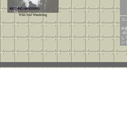
Wild And Wandering
コメ
※
･
し
ン