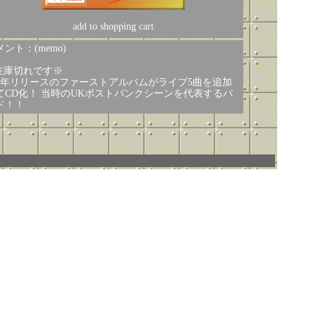
add to shopping cart
ント：(memo)
在庫切れです※
81年リリースのファーストアルバムがライブ5曲を追加
てCD化！ 当時のUKポストパンクシーンを代表するバ
ド！！