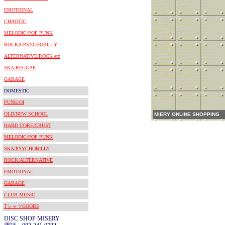
EMOTIONAL
CHAOTIC
MELODIC/POP PUNK
ROCKA/PSYCHOBILLY
ALTERNATIVE/ROCK etc
SKA/REGGAE
GARAGE
DOMESTIC
PUNK/OI
OLD/NEW SCHOOL
MIERY ONLINE SHOPPING
HARD CORE/CRUST
MELODIC/POP PUNK
SKA/PSYCHOBILLY
ROCK/ALTERNATIVE
EMOTIONAL
GARAGE
CLUB MUSIC
TシャツGOODS
DISC SHOP MISERY