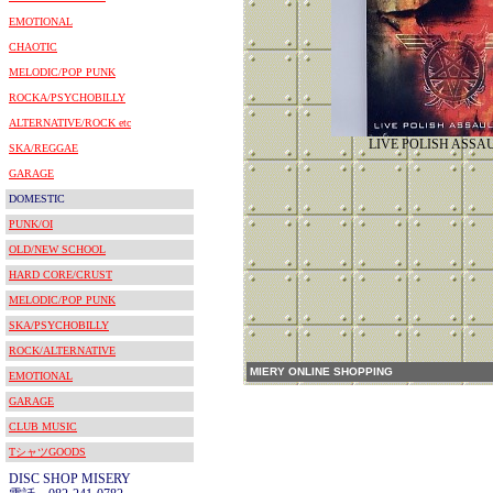
EMOTIONAL
CHAOTIC
MELODIC/POP PUNK
ROCKA/PSYCHOBILLY
ALTERNATIVE/ROCK etc
LIVE POLISH ASSAU
SKA/REGGAE
GARAGE
DOMESTIC
PUNK/OI
OLD/NEW SCHOOL
HARD CORE/CRUST
MELODIC/POP PUNK
SKA/PSYCHOBILLY
ROCK/ALTERNATIVE
MIERY ONLINE SHOPPING
EMOTIONAL
GARAGE
CLUB MUSIC
TシャツGOODS
DISC SHOP MISERY