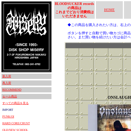
BLOODSUCKER records
の商品は
HOME
これまでどおり消費税は
いただきません
◆この商品を購入されたい方は、右上
ボタンを押すと自動で買い物カゴに商品
さい。まだ買い物を続けたい方は会計ペ
新入荷
再入荷
RECOMMEND
セール商品
ONSLAUGH
すべての商品を見る
IMPORT
PUNK/OI
HARD CORE/CRUST
OLD/NEW SCHOOL