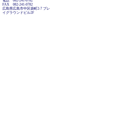
電話 082-241-0782
FAX 082-241-0782
広島県広島市中区袋町2-7 プレ
イグラウンドビル2F