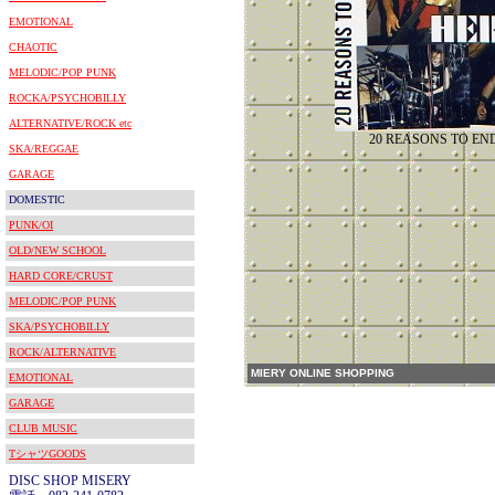
EMOTIONAL
CHAOTIC
MELODIC/POP PUNK
ROCKA/PSYCHOBILLY
ALTERNATIVE/ROCK etc
20 REASONS TO END
SKA/REGGAE
GARAGE
DOMESTIC
PUNK/OI
OLD/NEW SCHOOL
HARD CORE/CRUST
MELODIC/POP PUNK
SKA/PSYCHOBILLY
ROCK/ALTERNATIVE
MIERY ONLINE SHOPPING
EMOTIONAL
GARAGE
CLUB MUSIC
TシャツGOODS
DISC SHOP MISERY