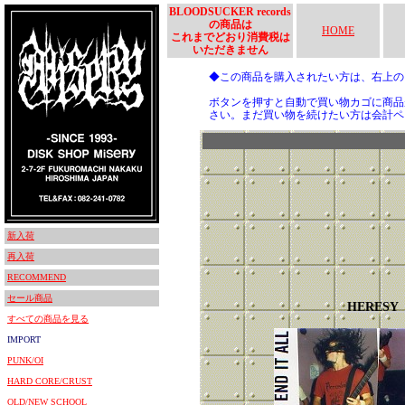
BLOODSUCKER records
の商品は
HOME
これまでどおり消費税は
いただきません
◆この商品を購入されたい方は、右上
ボタンを押すと自動で買い物カゴに商品
さい。まだ買い物を続けたい方は会計ペ
新入荷
再入荷
RECOMMEND
セール商品
HERESY
すべての商品を見る
IMPORT
PUNK/OI
HARD CORE/CRUST
OLD/NEW SCHOOL