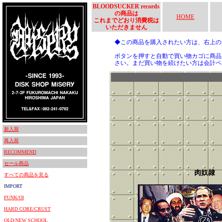
BLOODSUCKER records
の商品は
HOME
これまでどおり消費税は
いただきません
◆この商品を購入されたい方は、右上
ボタンを押すと自動で買い物カゴに商品
さい。まだ買い物を続けたい方は会計ペ
新入荷
再入荷
RECOMMEND
セール商品
肉奴隷
すべての商品を見る
IMPORT
PUNK/OI
HARD CORE/CRUST
OLD/NEW SCHOOL