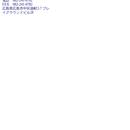
電話 082-241-0782
FAX 082-241-0782
広島県広島市中区袋町2-7 プレ
イグラウンドビル2F