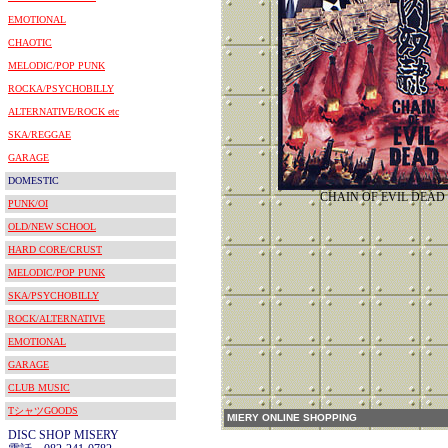
EMOTIONAL
CHAOTIC
MELODIC/POP PUNK
ROCKA/PSYCHOBILLY
ALTERNATIVE/ROCK etc
SKA/REGGAE
GARAGE
DOMESTIC
CHAIN OF EVIL D
PUNK/OI
OLD/NEW SCHOOL
HARD CORE/CRUST
MELODIC/POP PUNK
SKA/PSYCHOBILLY
ROCK/ALTERNATIVE
EMOTIONAL
GARAGE
CLUB MUSIC
TシャツGOODS
MIERY ONLINE SHOPPING
DISC SHOP MISERY