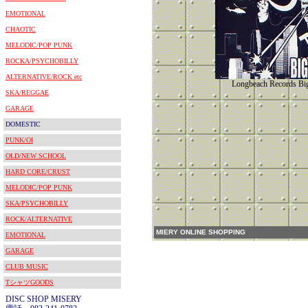
EMOTIONAL
CHAOTIC
MELODIC/POP PUNK
ROCKA/PSYCHOBILLY
ALTERNATIVE/ROCK etc
Longbeach Records Big
SKA/REGGAE
GARAGE
DOMESTIC
PUNK/OI
OLD/NEW SCHOOL
HARD CORE/CRUST
MELODIC/POP PUNK
SKA/PSYCHOBILLY
ROCK/ALTERNATIVE
MIERY ONLINE SHOPPING
EMOTIONAL
GARAGE
CLUB MUSIC
TシャツGOODS
DISC SHOP MISERY