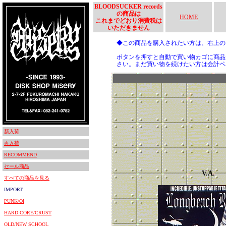
BLOODSUCKER records
の商品は
HOME
これまでどおり消費税は
いただきません
◆この商品を購入されたい方は、右上
ボタンを押すと自動で買い物カゴに商品
さい。まだ買い物を続けたい方は会計ペ
新入荷
再入荷
RECOMMEND
セール商品
V.A.
すべての商品を見る
IMPORT
PUNK/OI
HARD CORE/CRUST
OLD/NEW SCHOOL