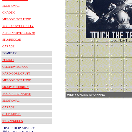
EMOTIONAL
CHAOTIC
MELODIC/POP PUNK
ROCKA/PSYCHOBILLY
ALTERNATIVE/ROCK etc
SKA/REGGAE
Touch The Trut
GARAGE
DOMESTIC
PUNK/OI
OLD/NEW SCHOOL
HARD CORE/CRUST
MELODIC/POP PUNK
SKA/PSYCHOBILLY
ROCK/ALTERNATIVE
MIERY ONLINE SHOPPING
EMOTIONAL
GARAGE
CLUB MUSIC
TシャツGOODS
DISC SHOP MISERY