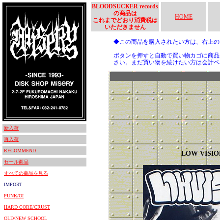
BLOODSUCKER records
の商品は
HOME
これまでどおり消費税は
いただきません
◆この商品を購入されたい方は、右上
ボタンを押すと自動で買い物カゴに商品
さい。まだ買い物を続けたい方は会計ペ
新入荷
再入荷
RECOMMEND
LOW VISIO
セール商品
すべての商品を見る
IMPORT
PUNK/OI
HARD CORE/CRUST
OLD/NEW SCHOOL